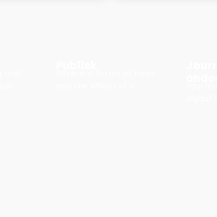
Publiek
Journ
ng and
Different forms of news
onde
blic
and the effect of it
Journal
digital 