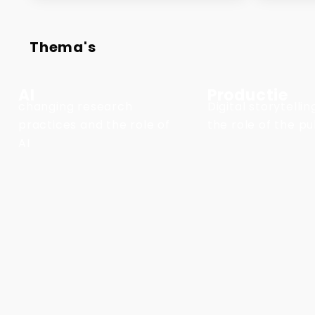
Thema's
AI
Productie
changing research
Digital storytelli
practices and the role of
the role of the pu
AI