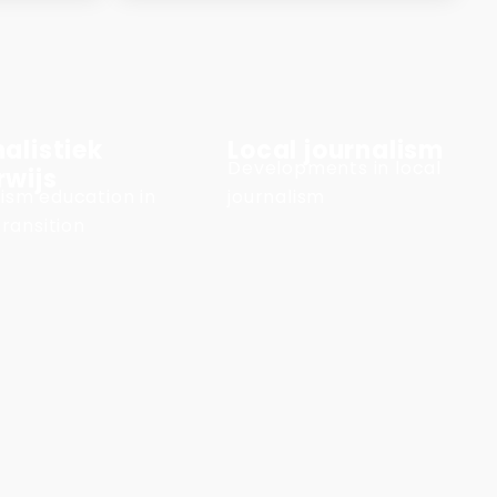
alistiek
Local journalism
Developments in local
rwijs
ism education in
journalism
transition