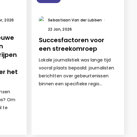
pr, 2026
Sebastiaan Van der Lubben
·
22 Jan, 2026
ieuwe
Succesfactoren voor
n
een streekomroep
rijpen
Lokale journalistiek was lange tijd
vooral plaats bepaald: journalisten
er het
berichtten over gebeurtenissen
binnen een specifieke regio…
nsen
uws? Om
l te