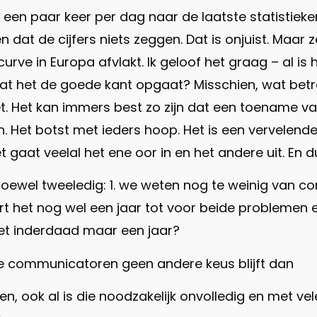
l een paar keer per dag naar de laatste statistiek
en dat de cijfers niets zeggen. Dat is onjuist. Maa
 curve in Europa afvlakt. Ik geloof het graag – al 
dit dat het de goede kant opgaat? Misschien, wat 
. Het kan immers best zo zijn dat een toename va
gen. Het botst met ieders hoop. Het is een vervele
t gaat veelal het ene oor in en het andere uit. En 
oewel tweeledig: 1. we weten nog te weinig van co
t het nog wel een jaar tot voor beide problemen
 het inderdaad maar een jaar?
de communicatoren geen andere keus blijft dan
ven, ook al is die noodzakelijk onvolledig en met 