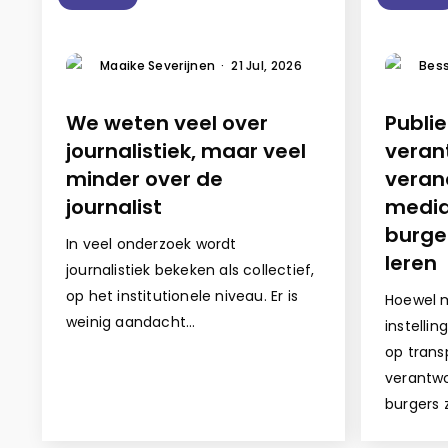
Maaike Severijnen
·
21 Jul, 2026
Bess
We weten veel over
Publi
journalistiek, maar veel
veran
minder over de
veran
journalist
media
burge
In veel onderzoek wordt
leren
journalistiek bekeken als collectief,
op het institutionele niveau. Er is
Hoewel m
weinig aandacht…
instelli
op trans
verantwo
burgers 