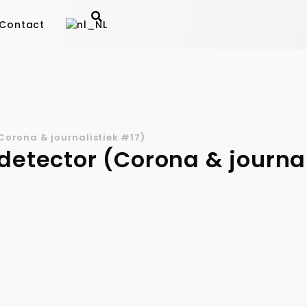
Contact
Corona & journalistiek #17)
detector (Corona & journal