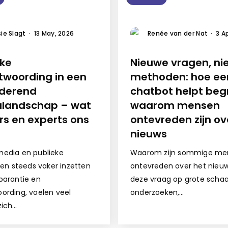
ie Slagt
·
13 May, 2026
Renée van der Nat
·
3 A
eke
Nieuwe vragen, n
twoording in een
methoden: hoe ee
derend
chatbot helpt beg
landschap – wat
waarom mensen
rs en experts ons
ontevreden zijn ov
nieuws
edia en publieke
Waarom zijn sommige me
ngen steeds vaker inzetten
ontevreden over het nie
parantie en
deze vraag op grote schaa
ording, voelen veel
onderzoeken,…
zich…