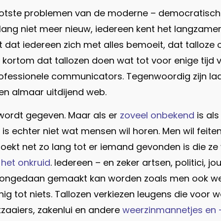
tste problemen van de moderne – democratische,
 lang niet meer nieuw, iedereen kent het langzam
at iedereen zich met alles bemoeit, dat talloze on
ars), kortom dat tallozen doen wat tot voor enige t
 professionele communicators. Tegenwoordig zijn 
en almaar uitdijend web.
 wordt gegeven. Maar als er
zoveel onbekend
is als
s echter niet wat mensen wil horen. Men wil feiten. 
oekt net zo lang tot er iemand gevonden is die ze
het onkruid
. Iedereen – en zeker artsen, politici,
d ongedaan gemaakt kan worden zoals men ook weet 
nig tot niets. Tallozen verkiezen leugens die voo
kzaaiers, zakenlui en andere
weerzinmannetjes en 