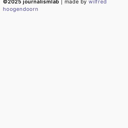
©2025 journalismlab
| made by
wilfred
hoogendoorn