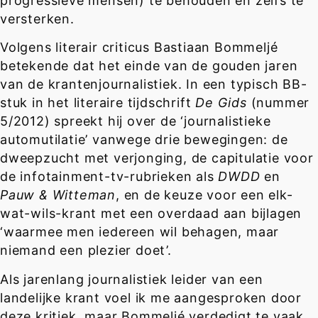
progressieve mensen) te behouden en zelfs te
versterken.
Volgens literair criticus Bastiaan Bommeljé
betekende dat het einde van de gouden jaren
van de krantenjournalistiek. In een typisch BB-
stuk in het literaire tijdschrift
De Gids
(nummer
5/2012) spreekt hij over de ‘journalistieke
automutilatie’ vanwege drie bewegingen: de
dweepzucht met verjonging, de capitulatie voor
de infotainment-tv-rubrieken als
DWDD
en
Pauw & Witteman
, en de keuze voor een elk-
wat-wils-krant met een overdaad aan bijlagen
‘waarmee men iedereen wil behagen, maar
niemand een plezier doet’.
Als jarenlang journalistiek leider van een
landelijke krant voel ik me aangesproken door
deze kritiek, maar Bommeljé verdedigt te vaak