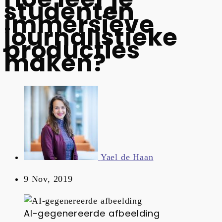
studenten
immersieve
journalistieke
producties
maken?
Yael de Haan
9 Nov, 2019
AI-gegenereerde afbeelding