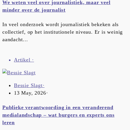
We weten veel over journalistiek, maar veel
minder over de journalist
In veel onderzoek wordt journalistiek bekeken als
collectief, op het institutionele niveau. Er is weinig
aandacht…
Artikel
·
Bessie Slagt
·
13 May, 2026
·
Publieke verantwoording in een veranderend
medialandschap – wat burgers en experts ons
leren