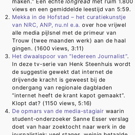
maken.” Een echte
longread
met ruim 1.800
views en een gemiddelde leestijd van 5:59.
Mekka in de Hofstad – het curatiekunstje
van NRC, ANP, nu.nl e.a.
over hoe vrijwel
alle media pijlsnel met de primeur van
Trouw (twee maanden werk) aan de haal
gingen. (1600 views, 3:11)
Het dwaalspoor van “Iedereen Journalist”
.
In deze tv-serie van Henk Steenhuis wordt
de suggestie gewekt dat internet de
drijvende kracht is geweest bij de
ondergang van regionale dagbladen
“internet heeft de krant kapot gemaakt”.
Klopt dat? (1150 views, 5:16)
De opmars van de media-stagiair
waarin
student-onderzoeker Sanne Esser verslag
doet van haar zoektocht naar werk in de
journalistiek: veel stages, weinig betaalde