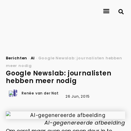
About Journalismlab
Researchers
Research
Contact
Berichten
·
AI
·
Google Newslab: journalisten hebben
meer nodig
Google Newslab: journalisten
hebben meer nodig
Renée van der Nat
26 Jun, 2015
AI-gegenereerde afbeelding
Om eerst maar even een open deur in te