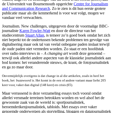
de Universiteit van Bournemouth opgerichte
Centre for Journalism
and Communication Research
. Zo te zien is dit hun eerste grotere
publicatie maar als die kenmerkend is voor wat volgt, mogen we
vandaar veel verwachten.
Journalism. New challenges, uitgegeven door de voormalige BBC-
journaliste
Karen Fowler-Watt
en door de directeur van het
studiecentrum
Stuart Allan
, is temeer zo’n goed boek omdat het zich
niet beperkt tot de ondertussen bekende problemen ten gevolge van
digitalisering maar ook tal van veelal onbegane paden inslaat terwijl
de oude paden niet vermeden worden. Zo staat er een hoofdstuk
over radio-interviews in –
A changing art
wordt deze genoemd –
terwijl ook allerlei andere aspecten van de klassieke journalistiek aan
bod komen: het veranderende nieuws, de krant, de fotojournalistiek
en ga zo maar door.
Onvermijdelijk overigens is dat change in al die artikelen, zoals in heel het
boek, het
buzzwoord
is. Het komt in de een of andere variant maar liefst 205
keer voor, vaker dan digital (148 keer) en crisis (65).
Maar verrassend is deze verzameling essays toch vooral omdat
allerlei versmade terreinen betrokken worden en wel alsof het de
gewoonste zaak van de wereld is: sportjournalistiek,
beroemderikenjournalistiek, tabloids. Met essays over vaker
genoemde onderwerpen als storytelling, bloggen en datajournalistiek