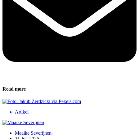
Read more
Artikel
·
Maaike Severijnen
·
21 Jul, 2026
·