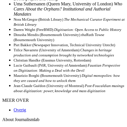
Uma Suthersanen (Queen Mary, University of London)
Who
Cares About the Orphans?
Institutional and Authorial
Mandates
Nora McGregor (British Library)
The Mechanical Curator Experiment at
British Library
Darren Wright (FreeBMD)
Digitisation: Open Access to Public History
Dinusha Mendis (Bournemouth University)
tba
Ruth Towse
(Bournemouth University)
Piet Bakker (Newspaper Innovation, Technical University Utrecht)
Trilce Navarrete (University of Amsterdam)
Changes in heritage
production and consumption brought by networked technologies
Christian Handke (Erasmus University, Rotterdam)
Lucie Guibault (IViR, University of Amsterdam)
Faustian Perspective
on Digitization: Making a Deal with the Devil
Maurizio Borghi (Bournemouth University)
Digital monopolies: how
they are caused and how to unlock them
Jean-Claude Guédon (University of Montreal)
Post-Foucaldian musings
about digitization: power, knowledge and mass digitization
MEER OVER
Overig
About Journalismlab