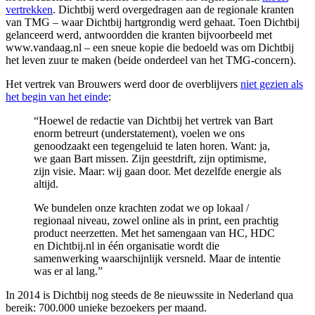
vertrekken
. Dichtbij werd overgedragen aan de regionale kranten
van TMG – waar Dichtbij hartgrondig werd gehaat. Toen Dichtbij
gelanceerd werd, antwoordden die kranten bijvoorbeeld met
www.vandaag.nl – een sneue kopie die bedoeld was om Dichtbij
het leven zuur te maken (beide onderdeel van het TMG-concern).
Het vertrek van Brouwers werd door de overblijvers
niet gezien als
het begin van het einde
:
“Hoewel de redactie van Dichtbij het vertrek van Bart
enorm betreurt (understatement), voelen we ons
genoodzaakt een tegengeluid te laten horen. Want: ja,
we gaan Bart missen. Zijn geestdrift, zijn optimisme,
zijn visie. Maar: wij gaan door. Met dezelfde energie als
altijd.
We bundelen onze krachten zodat we op lokaal /
regionaal niveau, zowel online als in print, een prachtig
product neerzetten. Met het samengaan van HC, HDC
en Dichtbij.nl in één organisatie wordt die
samenwerking waarschijnlijk versneld. Maar de intentie
was er al lang.”
In 2014 is Dichtbij nog steeds de 8e nieuwssite in Nederland qua
bereik: 700.000 unieke bezoekers per maand.