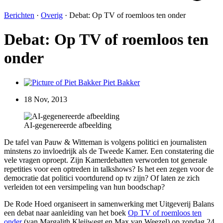
Berichten
·
Overig
·
Debat: Op TV of roemloos ten onder
Debat: Op TV of roemloos ten
onder
Piet Bakker
18 Nov, 2013
AI-gegenereerde afbeelding
De tafel van Pauw & Witteman is volgens politici en journalisten
minstens zo invloedrijk als de Tweede Kamer. Een constatering die
vele vragen oproept. Zijn Kamerdebatten verworden tot generale
repetities voor een optreden in talkshows? Is het een zegen voor de
democratie dat politici voortdurend op tv zijn? Of laten ze zich
verleiden tot een versimpeling van hun boodschap?
De Rode Hoed organiseert in samenwerking met Uitgeverij Balans
een debat naar aanleiding van het boek
Op TV of roemloos ten
onder
(van Margalith Kleijwegt en Max van Weezel) op zondag 24