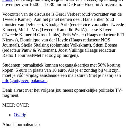
november van 16.00 – 17.30 uur in De Rode Hoed in Amsterdam.
Voorzitter van de discussie is Gerdi Verbeet (oud-voorzitter van de
Tweede Kamer). Aan het panel nemen deel: Hans Hillen (oud-
minister van Defensie), Khadija Arib (eerste vice-voorzitter Tweede
Kamer), Mei Li Vos (Tweede Kamerlid PvdA), Jesse Klaver
(Tweede Kamerlid GroenLinks), Frits Wester (Haags redacteur RTL
Nieuws), Dominique van der Heyde (Haags redacteur NOS
Journaal), Sheila Sitalsing (columnist Volkskrant), Stieni Bosma
(redacteur Pauw & Witteman), Joost Vullings (Haags redacteur
Radio 1 Journaal/Met het oog op morgen).
Studenten journalistiek kunnen toegangskaartjes met 50% korting
kopen: 5 euro in plaats van 10 euro. Als je er zondag bij wilt zijn,
moet je vóór vrijdag aanstaande een mail sturen (met je naam) aan
info@uitgeverijbalans.nl
.
Denk alvast over het volgens jou meest opmerkelijke politieke TV-
fragment.
MEER OVER
Overig
About Journalismlab