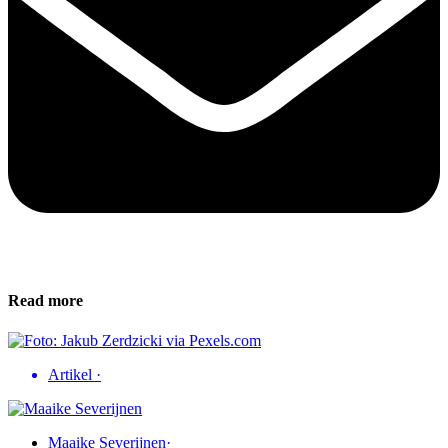
Read more
Artikel
·
Maaike Severijnen
·