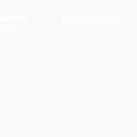
alistiek
Local journalism
Developments in local
rwijs
ism education in
journalism
transition