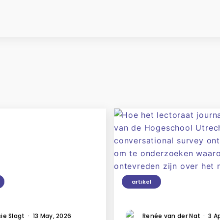
artikel
ie Slagt
·
13 May, 2026
Renée van der Nat
·
3 A