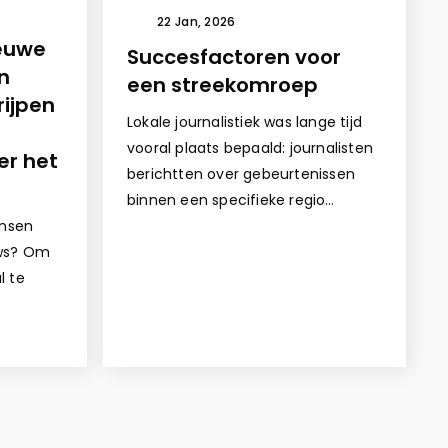
22 Jan, 2026
ieuwe
Succesfactoren voor
n
een streekomroep
rijpen
Lokale journalistiek was lange tijd
vooral plaats bepaald: journalisten
er het
berichtten over gebeurtenissen
binnen een specifieke regio…
nsen
uws? Om
l te