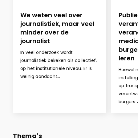
We weten veel over
Publi
journalistiek, maar veel
veran
minder over de
veran
journalist
media
burge
In veel onderzoek wordt
leren
journalistiek bekeken als collectief,
op het institutionele niveau. Er is
Hoewel m
weinig aandacht…
instelli
op trans
verantwo
burgers 
Thema's