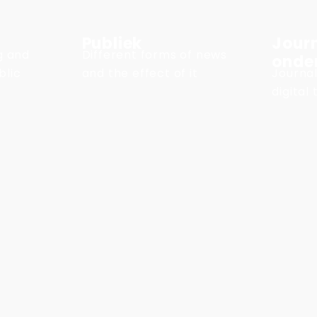
Publiek
Journ
ng and
Different forms of news
onde
blic
and the effect of it
Journal
digital 