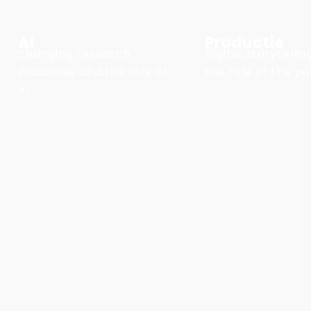
AI
Productie
changing research
Digital storytelli
practices and the role of
the role of the pu
AI