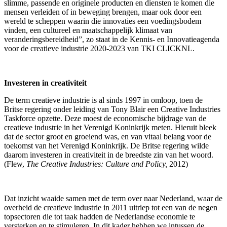
slimme, passende en originele producten en diensten te komen die
mensen verleiden of in beweging brengen, maar ook door een
wereld te scheppen waarin die innovaties een voedingsbodem
vinden, een cultureel en maatschappelijk klimaat van
veranderingsbereidheid”, zo staat in de Kennis- en Innovatieagenda
voor de creatieve industrie 2020-2023 van TKI CLICKNL.
Investeren in creativiteit
De term creatieve industrie is al sinds 1997 in omloop, toen de
Britse regering onder leiding van Tony Blair een Creative Industries
Taskforce opzette. Deze moest de economische bijdrage van de
creatieve industrie in het Verenigd Koninkrijk meten. Hieruit bleek
dat de sector groot en groeiend was, en van vitaal belang voor de
toekomst van het Verenigd Koninkrijk. De Britse regering wilde
daarom investeren in creativiteit in de breedste zin van het woord.
(Flew,
The Creative Industries: Culture and Policy,
2012)
Dat inzicht waaide samen met de term over naar Nederland, waar de
overheid de creatieve industrie in 2011 uitriep tot een van de negen
topsectoren die tot taak hadden de Nederlandse economie te
versterken en te stimuleren. In dit kader hebben we intussen de