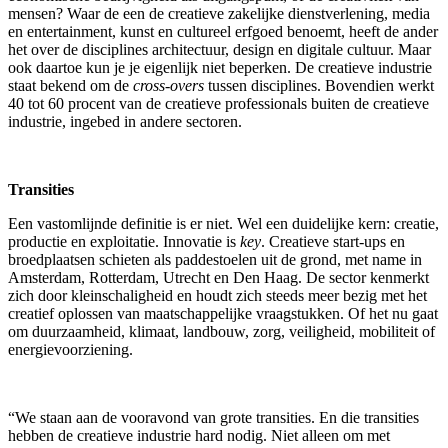
mensen? Waar de een de creatieve zakelijke dienstverlening, media
en entertainment, kunst en cultureel erfgoed benoemt, heeft de ander
het over de disciplines architectuur, design en digitale cultuur. Maar
ook daartoe kun je je eigenlijk niet beperken. De creatieve industrie
staat bekend om de
cross-overs
tussen disciplines. Bovendien werkt
40 tot 60 procent van de creatieve professionals buiten de creatieve
industrie, ingebed in andere sectoren.
Transities
Een vastomlijnde definitie is er niet. Wel een duidelijke kern: creatie,
productie en exploitatie. Innovatie is
key
. Creatieve start-ups en
broedplaatsen schieten als paddestoelen uit de grond, met name in
Amsterdam, Rotterdam, Utrecht en Den Haag. De sector kenmerkt
zich door kleinschaligheid en houdt zich steeds meer bezig met het
creatief oplossen van maatschappelijke vraagstukken. Of het nu gaat
om duurzaamheid, klimaat, landbouw, zorg, veiligheid, mobiliteit of
energievoorziening.
“We staan aan de vooravond van grote transities. En die transities
hebben de creatieve industrie hard nodig. Niet alleen om met