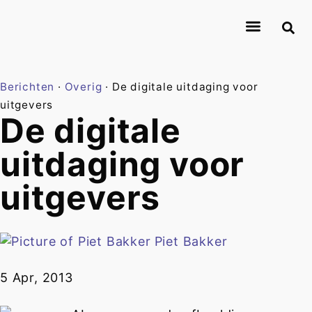
About Journalismlab
Researchers
Research
Contact
Berichten
·
Overig
·
De digitale uitdaging voor
uitgevers
De digitale
uitdaging voor
uitgevers
Piet Bakker
5 Apr, 2013