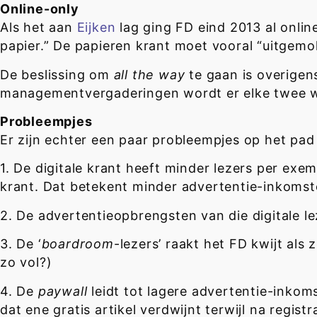
Online-only
Als het aan
Eijken
lag ging FD eind 2013 al onlin
papier.” De papieren krant moet vooral “uitgem
De beslissing om
all the way
te gaan is overigen
managementvergaderingen wordt er elke twee w
Probleempjes
Er zijn echter een paar probleempjes op het pa
1. De digitale krant heeft minder lezers per exe
krant. Dat betekent minder advertentie-inkomst
2. De advertentieopbrengsten van die digitale le
3. De ‘
boardroom
-lezers’ raakt het FD kwijt als
zo vol?)
4. De
paywall
leidt tot lagere advertentie-inkom
dat ene gratis artikel verdwijnt terwijl na regis