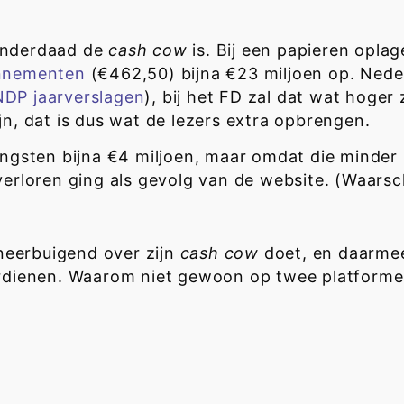
 inderdaad de
cash cow
is. Bij een papieren opla
nnementen
(€462,50) bijna €23 miljoen op. Ned
NDP jaarverslagen
), bij het FD zal dat wat hoger
jn, dat is dus wat de lezers extra opbrengen.
rengsten bijna €4 miljoen, maar omdat die minde
 verloren ging als gevolg van de website. (Waar
 neerbuigend over zijn
cash cow
doet, en daarmee 
erdienen. Waarom niet gewoon op twee platformen