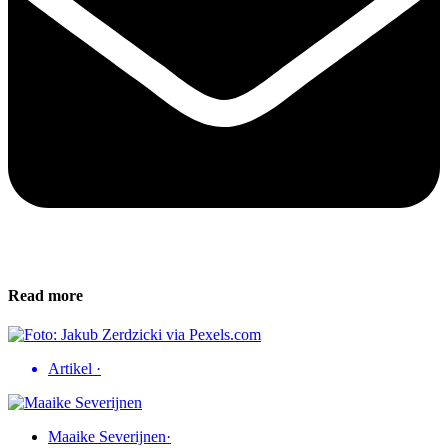
Read more
Artikel
·
Maaike Severijnen
·