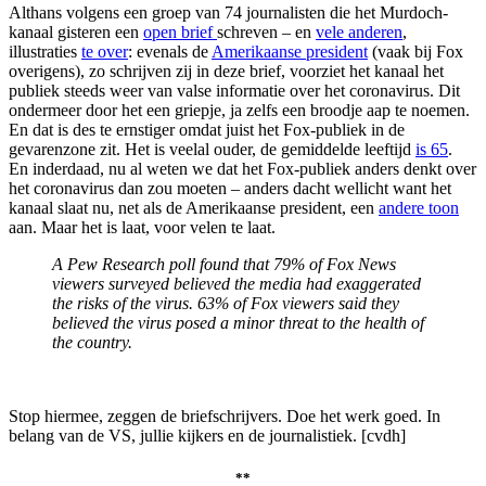
Althans volgens een groep van 74 journalisten die het Murdoch-
kanaal gisteren een
open brief
schreven – en
vele anderen
,
illustraties
te over
: evenals de
Amerikaanse president
(vaak bij Fox
overigens), zo schrijven zij in deze brief, voorziet het kanaal het
publiek steeds weer van valse informatie over het coronavirus. Dit
ondermeer door het een griepje, ja zelfs een broodje aap te noemen.
En dat is des te ernstiger omdat juist het Fox-publiek in de
gevarenzone zit. Het is veelal ouder, de gemiddelde leeftijd
is 65
.
En inderdaad, nu al weten we dat het Fox-publiek anders denkt over
het coronavirus dan zou moeten – anders dacht wellicht want het
kanaal slaat nu, net als de Amerikaanse president, een
andere toon
aan. Maar het is laat, voor velen te laat.
A Pew Research poll found that 79% of Fox News
viewers surveyed believed the media had exaggerated
the risks of the virus. 63% of Fox viewers said they
believed the virus posed a minor threat to the health of
the country.
Stop hiermee, zeggen de briefschrijvers. Doe het werk goed. In
belang van de VS, jullie kijkers en de journalistiek. [cvdh]
**