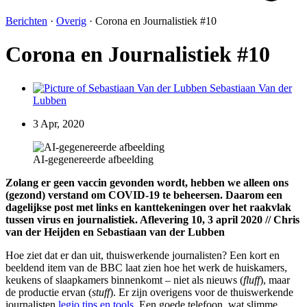
Berichten
·
Overig
·
Corona en Journalistiek #10
Corona en Journalistiek #10
Sebastiaan Van der
Lubben
3 Apr, 2020
AI-gegenereerde afbeelding
Zolang er geen vaccin gevonden wordt, hebben we alleen ons
(gezond) verstand om COVID-19 te beheersen. Daarom een
dagelijkse post met links en kanttekeningen over het raakvlak
tussen virus en journalistiek. Aflevering 10, 3 april 2020 // Chris
van der Heijden en Sebastiaan van der Lubben
Hoe ziet dat er dan uit, thuiswerkende journalisten? Een kort en
beeldend item van de BBC laat zien hoe het werk de huiskamers,
keukens of slaapkamers binnenkomt – niet als nieuws (
fluff
), maar
de productie ervan (
stuff
).
Er zijn overigens voor de thuiswerkende
journalisten
legio tips en tools
. Een goede telefoon, wat slimme