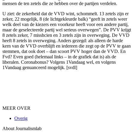
mensen de ten zetels die ze hebben over de partijen verdelen.
U ziet: de zekerheid dat de VVD wint, schommelt. 13 zetels zijn er
zeker, 22 mogelijk, 8 (de lichtgekleurde balk) “
geeft in zetels weer
welk deel van de kiezers een voorkeur heeft voor een andere partij,
maar de geselecteerde partij wel serieus overwegen”.
De PVV krijgt
8 zetels zeker, 7 misshcien en 3 zetels zijn in overweging. De VVD
heeft 8 zetels in overweging. Anders gezegd: als alleen de harde
kern van de VVD overblijft en iedereen die zegt op de PVV te gaan
stemmen, dat ook doet – dan scoort PVV hoger dan de VVD. En
Fvd? Even goed (helemaal links – in de grafiek dat is) als de
liberalen. Coronabonus? Volgens 1Vandaag wel, en volgens
1Vandaag genuanceerd mogelijk. [svdl]
MEER OVER
Overig
About Journalismlab