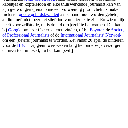
kabeltjes en koptelefoon en elke thuiswerkende journalist kan van
zijn gedwongen quarantaine een volwaardig productiehuis maken.
Inclusief
goede geluidskwaliteit
als iemand moet worden gebeld,
audio hoeft niet meer het stiefkind van internet te zijn. En wie nu tijd
heeft voor zelfstudie, nu is de tijd om jezelf te bekwamen. Dat kan
bij
Google
om jezelf beter te leren vinden, of bij
Poynter
, de
Society
of Professional Journalists
of de
International Journalists’ Network
om een (betere) journalist te worden. Zet vanaf 20 april de kinderen
voor de
BBC
– zij gaan twee weken lang het onderwijs verzorgen
en investeer in jezelf, nu het kan. [svdl]