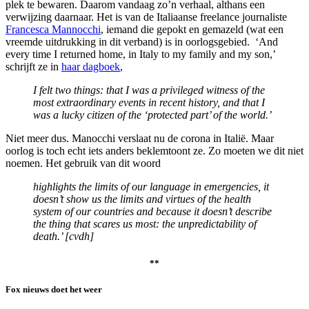
plek te bewaren. Daarom vandaag zo’n verhaal, althans een
verwijzing daarnaar. Het is van de Italiaanse freelance journaliste
Francesca Mannocchi
, iemand die gepokt en gemazeld (wat een
vreemde uitdrukking in dit verband) is in oorlogsgebied. ‘
And
every time I returned home, in Italy to my family and my son,’
schrijft ze in
haar dagboek
,
I felt two things: that I was a privileged witness of the
most extraordinary events in recent history, and that I
was a lucky citizen of the ‘protected part’ of the world.’
Niet meer dus. Manocchi verslaat nu de corona in Italië. Maar
oorlog is toch echt iets anders beklemtoont ze. Zo moeten we dit niet
noemen. Het gebruik van dit woord
highlights the limits of our language in emergencies, it
doesn’t show us the limits and virtues of the health
system of our countries and because it doesn’t describe
the thing that scares us most: the unpredictability of
death.’ [cvdh]
**
Fox nieuws doet het weer