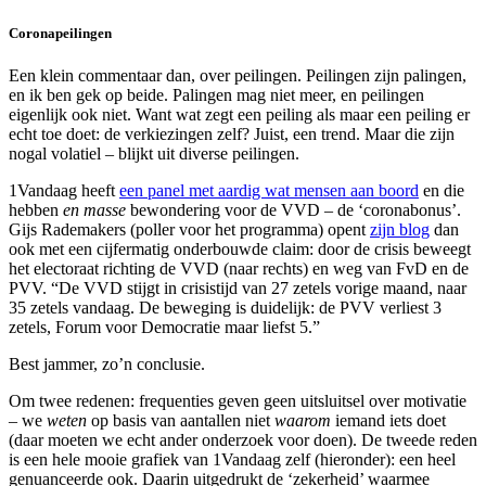
Coronapeilingen
Een klein commentaar dan, over peilingen. Peilingen zijn palingen,
en ik ben gek op beide. Palingen mag niet meer, en peilingen
eigenlijk ook niet. Want wat zegt een peiling als maar een peiling er
echt toe doet: de verkiezingen zelf? Juist, een trend. Maar die zijn
nogal volatiel – blijkt uit diverse peilingen.
1Vandaag heeft
een panel met aardig wat mensen aan boord
en die
hebben
en masse
bewondering voor de VVD – de ‘coronabonus’.
Gijs Rademakers (poller voor het programma) opent
zijn blog
dan
ook met een cijfermatig onderbouwde claim: door de crisis beweegt
het electoraat richting de VVD (naar rechts) en weg van FvD en de
PVV.
“De VVD stijgt in crisistijd van 27 zetels vorige maand, naar
35 zetels vandaag. De beweging is duidelijk: de PVV verliest 3
zetels, Forum voor Democratie maar liefst 5.”
Best jammer, zo’n conclusie.
Om twee redenen: frequenties geven geen uitsluitsel over motivatie
– we
weten
op basis van aantallen niet
waarom
iemand iets doet
(daar moeten we echt ander onderzoek voor doen). De tweede reden
is een hele mooie grafiek van 1Vandaag zelf (hieronder): een heel
genuanceerde ook. Daarin uitgedrukt de ‘zekerheid’ waarmee