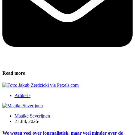
Read more
Artikel
·
Maaike Severijnen
·
21 Jul, 2026
·
We weten veel over journalistiek, maar veel minder over de