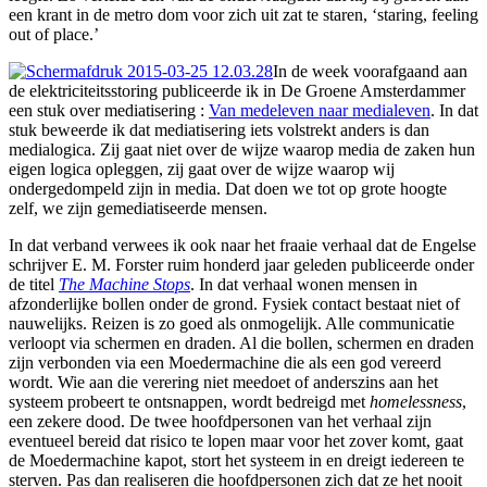
een krant in de metro dom voor zich uit zat te staren, ‘staring, feeling
out of place.’
In de week voorafgaand aan
de elektriciteitsstoring publiceerde ik in De Groene Amsterdammer
een stuk over mediatisering :
Van medeleven naar medialeven
. In dat
stuk beweerde ik dat mediatisering iets volstrekt anders is dan
medialogica. Zij gaat niet over de wijze waarop media de zaken hun
eigen logica opleggen, zij gaat over de wijze waarop wij
ondergedompeld zijn in media. Dat doen we tot op grote hoogte
zelf, we zijn gemediatiseerde mensen.
In dat verband verwees ik ook naar het fraaie verhaal dat de Engelse
schrijver E. M. Forster ruim honderd jaar geleden publiceerde onder
de titel
The Machine Stops
. In dat verhaal wonen mensen in
afzonderlijke bollen onder de grond. Fysiek contact bestaat niet of
nauwelijks. Reizen is zo goed als onmogelijk. Alle communicatie
verloopt via schermen en draden. Al die bollen, schermen en draden
zijn verbonden via een Moedermachine die als een god vereerd
wordt. Wie aan die verering niet meedoet of anderszins aan het
systeem probeert te ontsnappen, wordt bedreigd met
homelessness
,
een zekere dood. De twee hoofdpersonen van het verhaal zijn
eventueel bereid dat risico te lopen maar voor het zover komt, gaat
de Moedermachine kapot, stort het systeem in en dreigt iedereen te
sterven. Pas dan realiseren die hoofdpersonen zich dat ze het nooit