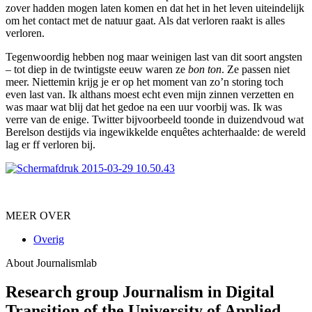
zover hadden mogen laten komen en dat het in het leven uiteindelijk
om het contact met de natuur gaat. Als dat verloren raakt is alles
verloren.
Tegenwoordig hebben nog maar weinigen last van dit soort angsten
– tot diep in de twintigste eeuw waren ze
bon ton
. Ze passen niet
meer. Niettemin krijg je er op het moment van zo’n storing toch
even last van. Ik althans moest echt even mijn zinnen verzetten en
was maar wat blij dat het gedoe na een uur voorbij was. Ik was
verre van de enige. Twitter bijvoorbeeld toonde in duizendvoud wat
Berelson destijds via ingewikkelde enquêtes achterhaalde: de wereld
lag er ff verloren bij.
MEER OVER
Overig
About Journalismlab
Research group Journalism in Digital
Transition of the University of Applied