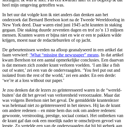
heel mijn omgeving getroffen was.
In het uur dat volgde kon ik niet anders dan denken aan het
onderzoek dat Bernard Berelson kort na de Tweede Wereldoorlog in
New York deed. Daar waren eind juni 1945 acht kranten in staking
gegaan. Die staking duurde zeventien dagen en trof zo’n 13 miljoen
mensen. Kranten waren er bijna niet en wie er een te pakken wilde
krijgen, moest naar de redactieburelen of op jacht.
De gebeurtenissen werden na afloop geanalyseerd in een artikel dat
faam verwierf:
‘What “missing the newspaper” means
. In dat artikel
kwam Berelson tot een aantal opmerkelijke conclusies. Een daarvan
is dat mensen zich zonder krant verloren voelden. ‘I am like a fish
out of water,’ zei een van de ondervraagden. ‘You feel put out and
isolated from the rest of the world,’ zei een ander. En een derde:
‘we’re at a loss without our paper.’
Je zou denken dat de lezers zo geïnteresseerd waren in de “wereld-
buiten’ dat dit het gevoel van verlorenheid veroorzaakte. Maar dat
was volgens Berelson niet het geval. De gemiddelde krantenlezer
was helemaal niet zo geïnteresseerd in het nieuws. Hij las de krant
om andere redenen – en miste hem dus ook om andere redenen:
gewoonte, verstrooiing, prestige, sociaal contact. Het ontbreken van
de krant gaf dan ook een moeilijk nader te omschrijven gevoel van
leegte. Zo vertelde een van de ondervraagden dat hij bij gebrek aan