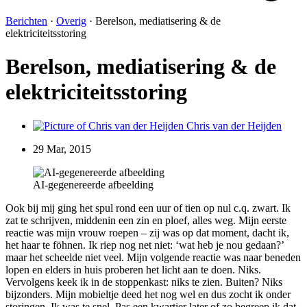
Berichten
·
Overig
·
Berelson, mediatisering & de
elektriciteitsstoring
Berelson, mediatisering & de
elektriciteitsstoring
Chris van der Heijden
29 Mar, 2015
AI-gegenereerde afbeelding
Ook bij mij ging het spul rond een uur of tien op nul c.q. zwart. Ik
zat te schrijven, middenin een zin en ploef, alles weg. Mijn eerste
reactie was mijn vrouw roepen – zij was op dat moment, dacht ik,
het haar te föhnen. Ik riep nog net niet: ‘wat heb je nou gedaan?’
maar het scheelde niet veel. Mijn volgende reactie was naar beneden
lopen en elders in huis proberen het licht aan te doen. Niks.
Vervolgens keek ik in de stoppenkast: niks te zien. Buiten? Niks
bijzonders. Mijn mobieltje deed het nog wel en dus zocht ik onder
storingen. Ik was te snel. Pas een kwartier later of zo begreep ik dat