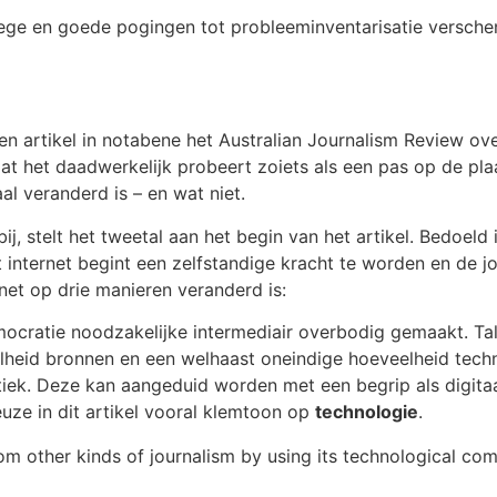
ge en goede pogingen tot probleeminventarisatie verschenen. 
artikel in notabene het Australian Journalism Review over
mdat het daadwerkelijk probeert zoiets als een pas op de pl
aal veranderd is – en wat niet.
ij, stelt het tweetal aan het begin van het artikel. Bedoeld is
internet begint een zelfstandige kracht te worden en de jo
ernet op drie manieren veranderd is:
emocratie noodzakelijke intermediair overbodig gemaakt. Tal
eelheid bronnen en een welhaast oneindige hoeveelheid tec
stiek. Deze kan aangeduid worden met een begrip als digitaa
uze in dit artikel vooral klemtoon op
technologie
.
from other kinds of journalism by using its technological co