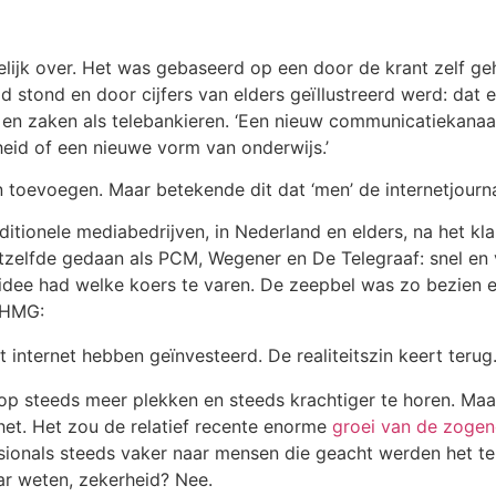
idelijk over. Het was gebaseerd op een door de krant zelf 
d stond en door cijfers van elders geïllustreerd werd: dat
 en zaken als telebankieren. ‘Een nieuw communicatiekanaa
heid of een nieuwe vorm van onderwijs.’
en toevoegen. Maar betekende dit dat ‘men’ de internetjourn
raditionele mediabedrijven, in Nederland en elders, na het 
elfde gedaan als PCM, Wegener en De Telegraaf: snel en ve
idee had welke koers te varen. De zeepbel was zo bezien 
 HMG:
internet hebben geïnvesteerd. De realiteitszin keert terug.
op steeds meer plekken en steeds krachtiger te horen. Maa
het. Het zou de relatief recente enorme
groei van de zogen
ssionals steeds vaker naar mensen die geacht werden het te
ar weten, zekerheid? Nee.