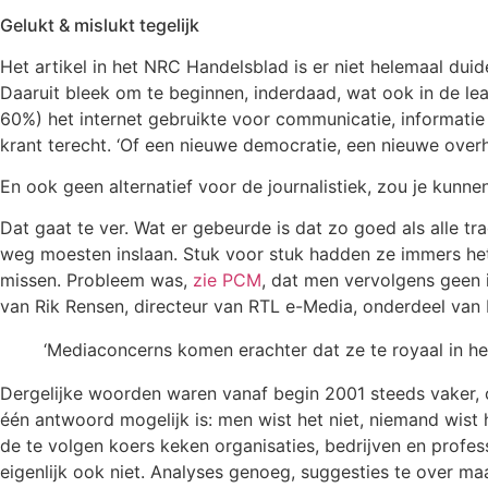
Gelukt & mislukt tegelijk
Het artikel in het NRC Handelsblad is er niet helemaal du
Daaruit bleek om te beginnen, inderdaad, wat ook in de lea
60%) het internet gebruikte voor communicatie, informatie
krant terecht. ‘Of een nieuwe democratie, een nieuwe over
En ook geen alternatief voor de journalistiek, zou je kunn
Dat gaat te ver. Wat er gebeurde is dat zo goed als alle t
weg moesten inslaan. Stuk voor stuk hadden ze immers hetz
missen. Probleem was,
zie PCM
, dat men vervolgens geen 
van Rik Rensen, directeur van RTL e-Media, onderdeel van
‘Mediaconcerns komen erachter dat ze te royaal in het 
Dergelijke woorden waren vanaf begin 2001 steeds vaker, 
één antwoord mogelijk is: men wist het niet, niemand wist 
de te volgen koers keken organisaties, bedrijven en profe
eigenlijk ook niet. Analyses genoeg, suggesties te over ma