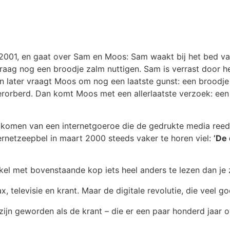
i 2001, en gaat over Sam en Moos: Sam waakt bij het bed van
ag nog een broodje zalm nuttigen. Sam is verrast door het v
later vraagt Moos om nog een laatste gunst: een broodje pe
erorberd. Dan komt Moos met een allerlaatste verzoek: een 
komen van een internetgoeroe die de gedrukte media reeds 
ernetzeepbel in maart 2000 steeds vaker te horen viel:
’De 
tikel met bovenstaande kop iets heel anders te lezen dan je
, televisie en krant. Maar de digitale revolutie, die veel go
zijn geworden als de krant – die er een paar honderd jaar 