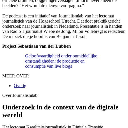
officiële bronnen, ooggetuigenverslagen of toch liever alleen de
beelden? “Het wordt de nieuwe voorpagina.”
De podcast is een initiatief van Journalismlab van het lectoraat
journalistiek van de Hogeschool Utrecht. Dat doet praktijkgericht
onderzoek naar journalistiek in Nederland. Presentatie is in handen
van Radio 1-journalist Wiebe de Jong, Milou Vollebregt is redacteur.
De muziek die je hoort is van Benjamin Tissot.
Project Sebastiaan van der Lubben
Geloofwaardigheid onder onmiddellijke
omstandigheden: de productie en
consumptie van live blogs
MEER OVER
Overig
Over Journalismlab
Onderzoek in de context van de digitale
wereld
Het lectoraat Kwaliteitsjournalistiek in Digitale Transitie