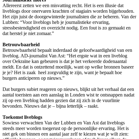
Allereerst zetten we een misvatting recht. Het is een illusie dat
liveblogs door onervaren krachten of stagiairs worden bijgehouden.
Het zijn juist de doorgewinterde journalisten die ze beheren. Van der
Lubben: “Voor liveblogs heb je journalistieke ervaring,
stressbestendigheid en overzicht nodig. Een fout is zo gemaakt en
dat herstel je niet zomaar.”
Betrouwbaarheid
Betrouwbaarheid bepaalt inderdaad de geloofwaardigheid van een
liveblog. AD-journalist Van Ast: “Het ergste wat in een liveblog
over Oekraïne kan gebeuren is dat je het verkeerde dodenaantal
meldt. En dat is ontzettend moeilijk, want op welke bronnen baseer
je je? Het is zaak heel zorgvuldig te zijn, want je bepaalt hoe
burgers anticiperen op nieuws.”
Dat burgers subiet reageren op nieuws, blijkt uit het verhaal dat een
aantal toeristen aan een aanslag in Londen wist te ontsnappen nadat
zij op een liveblog hadden gezien dat zij zich in de vuurlinie
bevonden. Nieuws dat je – bijna letterlijk – raakt.
Toekomst liveblogs
Sowieso verwachten Van der Lubben en Van Ast dat liveblogs
steeds meer worden toegerust op de persoonlijke ervaring. Het is
niet gek om binnen een aantal jaar zelf te kiezen wat je wilt zien: