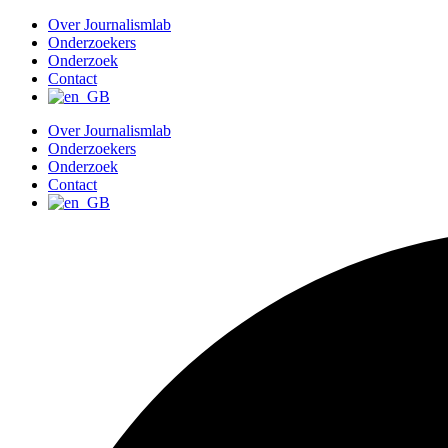
G
Over Journalismlab
a
Onderzoekers
n
Onderzoek
a
Contact
a
r
Over Journalismlab
d
Onderzoekers
e
Onderzoek
i
Contact
n
h
o
u
d