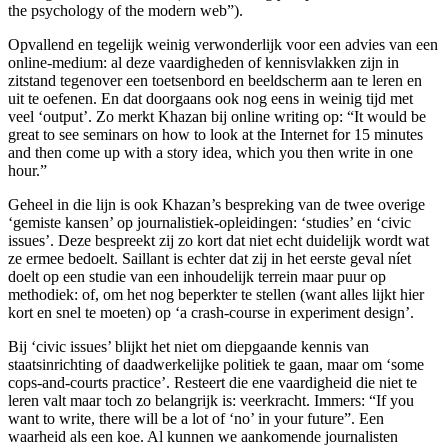
the psychology of the modern web”).
Opvallend en tegelijk weinig verwonderlijk voor een advies van een
online-medium: al deze vaardigheden of kennisvlakken zijn in
zitstand tegenover een toetsenbord en beeldscherm aan te leren en
uit te oefenen. En dat doorgaans ook nog eens in weinig tijd met
veel ‘output’. Zo merkt Khazan bij online writing op: “It would be
great to see seminars on how to look at the Internet for 15 minutes
and then come up with a story idea, which you then write in one
hour.”
Geheel in die lijn is ook Khazan’s bespreking van de twee overige
‘gemiste kansen’ op journalistiek-opleidingen: ‘studies’ en ‘civic
issues’. Deze bespreekt zij zo kort dat niet echt duidelijk wordt wat
ze ermee bedoelt. Saillant is echter dat zij in het eerste geval níet
doelt op een studie van een inhoudelijk terrein maar puur op
methodiek: of, om het nog beperkter te stellen (want alles lijkt hier
kort en snel te moeten) op ‘a crash-course in experiment design’.
Bij ‘civic issues’ blijkt het niet om diepgaande kennis van
staatsinrichting of daadwerkelijke politiek te gaan, maar om ‘some
cops-and-courts practice’. Resteert die ene vaardigheid die niet te
leren valt maar toch zo belangrijk is: veerkracht. Immers: “If you
want to write, there will be a lot of ‘no’ in your future”. Een
waarheid als een koe. Al kunnen we aankomende journalisten