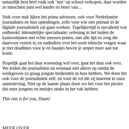
natuurlijk best heel vaak ook ‘nee’ op school verkopen, daar worden
ze misschien juist wel harder en beter van…
Stuk voor stuk lijken het prima adviezen, ook voor Nederlandse
journalisten en hun opleidingen, zelfs voor wie niet primair in de
digitale journalistiek zal gaan werken. Tegelijkertijd is opvallend wat
ontbreekt: inhoudelijke specialisatie; oefening in het buiten de
kantoortuinen met echte mensen praten, met alle tijd en zorg die
daarvoor vereist is; en nadenken over het soort ethische vragen waar
je met deadlines voor je en baasjes boven je amper meer aan toe
komt.
Hopelijk gaat het daar woensdag wel over, gaat het daar
ook
over.
We leiden die journalisten nu eenmaal niet alleen op omdat de
werkgevers zo graag jongste bedienden in huis hebben. We doen het
ook voor de journalistiek zelf, en voor de rol die zij inneemt in onze
samenleving. Niet op de laatste plaats doen we het voor het plezier
dat onze jongens en meisjes straks in het vak hebben.
This one is for you, Daan!
MEER OVER