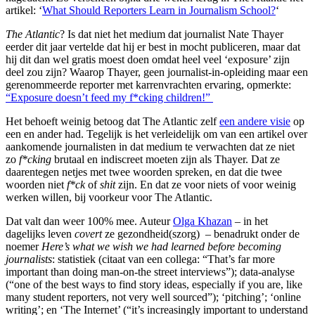
artikel: ‘
What Should Reporters Learn in Journalism School?
‘
The Atlantic
? Is dat niet het medium dat journalist Nate Thayer
eerder dit jaar vertelde dat hij er best in mocht publiceren, maar dat
hij dit dan wel gratis moest doen omdat heel veel ‘exposure’ zijn
deel zou zijn? Waarop Thayer, geen journalist-in-opleiding maar een
gerenommeerde reporter met karrenvrachten ervaring, opmerkte:
“Exposure doesn’t feed my f*cking children!”
Het behoeft weinig betoog dat The Atlantic zelf
een andere visie
op
een en ander had. Tegelijk is het verleidelijk om van een artikel over
aankomende journalisten in dat medium te verwachten dat ze niet
zo
f*cking
brutaal en indiscreet moeten zijn als Thayer. Dat ze
daarentegen netjes met twee woorden spreken, en dat die twee
woorden niet
f*ck
of
shit
zijn. En dat ze voor niets of voor weinig
werken willen, bij voorkeur voor The Atlantic.
Dat valt dan weer 100% mee. Auteur
Olga Khazan
– in het
dagelijks leven
covert
ze gezondheid(szorg) – benadrukt onder de
noemer
Here’s what we wish we had learned before becoming
journalists
: statistiek (citaat van een collega: “That’s far more
important than doing man-on-the street interviews”); data-analyse
(“one of the best ways to find story ideas, especially if you are, like
many student reporters, not very well sourced”); ‘pitching’; ‘online
writing’; en ‘The Internet’ (“it’s increasingly important to understand