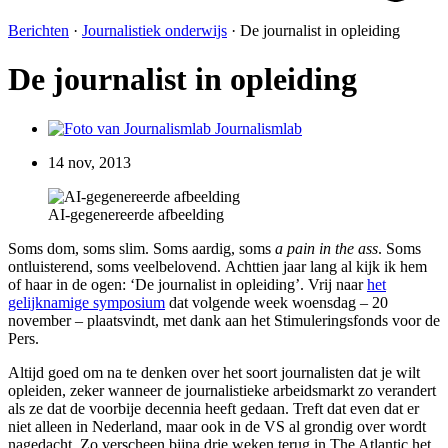
Berichten
·
Journalistiek onderwijs
·
De journalist in opleiding
De journalist in opleiding
Journalismlab
14 nov, 2013
AI-gegenereerde afbeelding
Soms dom, soms slim. Soms aardig, soms
a pain in the ass
. Soms
ontluisterend, soms veelbelovend. Achttien jaar lang al kijk ik hem
of haar in de ogen
: ‘De journalist in opleiding’. Vrij naar
het
gelijknamige symposium
dat volgende week woensdag – 20
november – plaatsvindt, met dank aan het Stimuleringsfonds voor de
Pers.
Altijd goed om na te denken over het soort journalisten dat je wilt
opleiden, zeker wanneer de journalistieke arbeidsmarkt zo verandert
als ze dat de voorbije decennia heeft gedaan. Treft dat even dat er
niet alleen in Nederland, maar ook in de VS al grondig over wordt
nagedacht. Zo verscheen bijna drie weken terug in The Atlantic het