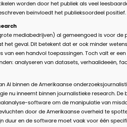
ikelen worden door het publiek als veel leesbaarder
chreven beïnvloedt het publieksoordeel positief.
esearch
rote mediabedrijven) al gemeengoed is voor de prod
 het geval. Dit betekent dat er ook minder weten
 van een handvol toepassingen. Toch valt er een 
einden: analyseren van datasets, verhaalideeën, fa
n AI binnen de Amerikaanse onderzoeksjournalisti
ogie nu inneemt binnen journalistieke research. D
alanalyse-software om de manipulatie van misdaa
evluchten door de Amerikaanse overheid te spotte
ijn duur en de software moet vaak voor één speci