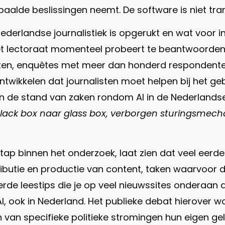
alde beslissingen neemt. De software is niet tr
Nederlandse journalistiek is opgerukt en wat voor 
 het lectoraat momenteel probeert te beantwoorden
sten, enquêtes met meer dan honderd respondenten
ontwikkelen dat journalisten moet helpen bij het ge
de stand van zaken rondom AI in de Nederlandse j
lack box naar glass box, verborgen sturingsmecha
stap binnen het onderzoek, laat zien dat veel eerd
tributie en productie van content, taken waarvoor 
rde leestips die je op veel nieuwssites onderaan a
AI, ook in Nederland. Het publieke debat hierover
van specifieke politieke stromingen hun eigen gelij