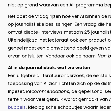
niet op grond waarvan een AI-programma bepa
Het doet de vraag rijzen hoe ver AI binnen de 
op journalistieke beslissingen. Een vraag die
omvat diepte-interviews met zo’n 25 journali
Uiteindelijk zal het lectoraat ook een product 
geheel moet een alomvattend beeld geven van 
ervan ontsluiten. Vandaar ook de naam:
Van b
AI in de journalistiek: wat we weten
Een uitgebreid literatuuronderzoek, de eerste 
toepassing van AI zich richtten zich op de dis
ingezet.
Recommendations
, de gepersonalisee
terrein waar veel gebruik wordt gemaakt van 
bubbels
, ideologische echoputjes waarin leden 