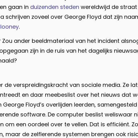
sen gaan in
duizenden steden
wereldwijd de straat
dia schrijven zoveel over George Floyd dat zijn n
looney
.
ou ander beeldmateriaal van het incident alsno
pgegaan zijn in de ruis van het dagelijks nieuw
haald?
r de verspreidingskracht van sociale media. Ze lat
nnentreedt en daar meebeslist over het nieuws dat w
an George Floyd’s overlijden leerden, samengestel
lerende software. De computer beslist weliswaar nie
om een oordeel over te vellen. Dat is efficiënt. 
jn, maar de zelflerende systemen brengen ook ris