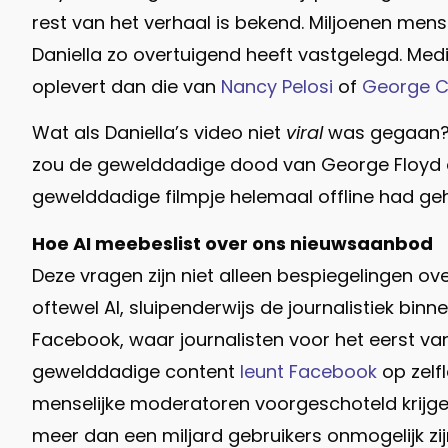
rest van het verhaal is bekend. Miljoenen men
Daniella zo overtuigend heeft vastgelegd. Me
oplevert dan die van
Nancy Pelosi
of
George C
Wat als Daniella’s video niet
viral
was gegaan? Z
zou de gewelddadige dood van George Floyd o
gewelddadige filmpje helemaal offline had ge
Hoe AI meebeslist over ons nieuwsaanbod
Deze vragen zijn niet alleen bespiegelingen ove
oftewel AI, sluipenderwijs de journalistiek bi
Facebook, waar journalisten voor het eerst v
gewelddadige content
leunt Facebook
op zelf
menselijke moderatoren voorgeschoteld krijgen 
meer dan een miljard gebruikers onmogelijk zi