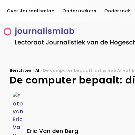
Over Journalismlab
Onderzoekers
Onderzoek
Berichten
·
AI
·
De computer bepaalt: dit is hoe AI vat k
De computer bepaalt: dit
Eric Van den Berg