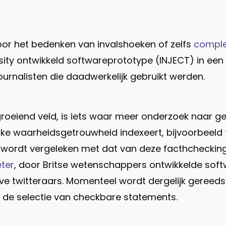
oor het bedenken van invalshoeken of zelfs
comple
sity ontwikkeld softwareprototype (INJECT) in een
urnalisten die daadwerkelijk gebruikt werden.
oeiend veld, is iets waar meer onderzoek naar geda
jke waarheidsgetrouwheid indexeert, bijvoorbeeld
 wordt vergeleken met dat van deze facthchecking 
ter
, door Britse wetenschappers ontwikkelde soft
e twitteraars. Momenteel wordt dergelijk gereed
j de selectie van checkbare statements.