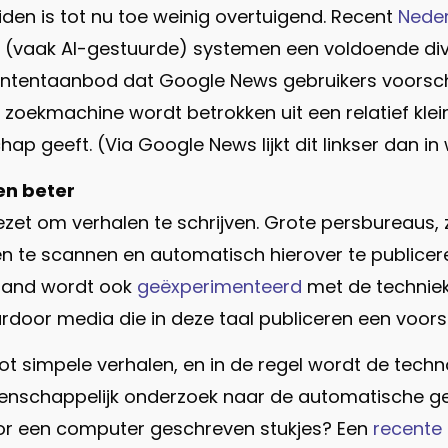
en is tot nu toe weinig overtuigend. Recent
Nede
e (vaak AI-gestuurde) systemen een voldoende di
ntentaanbod dat Google News gebruikers voorschot
zoekmachine wordt betrokken uit een relatief kle
 geeft. (Via Google News lijkt dit linkser dan in w
en beter
gezet om verhalen te schrijven. Grote persbureaus, 
en te scannen en automatisch hierover te publice
rland wordt ook
geëxperimenteerd
met de techniek
aardoor media die in deze taal publiceren een voo
 tot simpele verhalen, en in de regel wordt de tech
wetenschappelijk onderzoek naar de automatische ge
or een computer geschreven stukjes? Een
recente