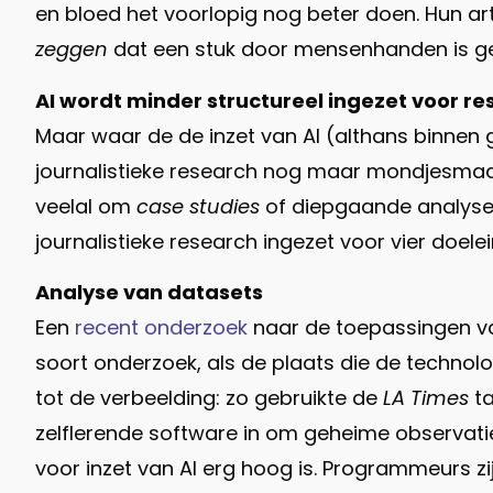
en bloed het voorlopig nog beter doen. Hun art
zeggen
dat een stuk door mensenhanden is ges
AI wordt minder structureel ingezet voor r
Maar waar de de inzet van AI (althans binnen g
journalistieke research nog maar mondjesmaat
veelal om
case studies
of diepgaande analyses
journalistieke research ingezet voor vier doel
Analyse van datasets
Een
recent onderzoek
naar de toepassingen va
soort onderzoek, als de plaats die de technol
tot de verbeelding: zo gebruikte de
LA Times
ta
zelflerende software in om geheime observati
voor inzet van AI erg hoog is. Programmeurs z