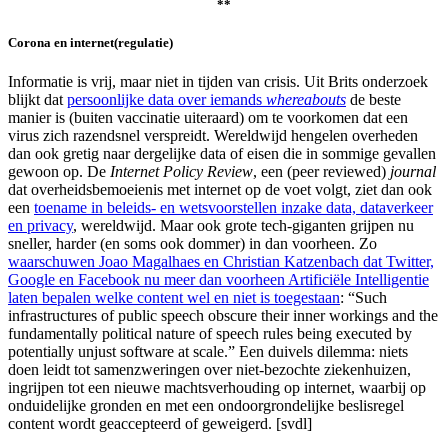
**
Corona en internet(regulatie)
Informatie is vrij, maar niet in tijden van crisis. Uit Brits onderzoek
blijkt dat
persoonlijke data over iemands
whereabouts
de beste
manier is (buiten vaccinatie uiteraard) om te voorkomen dat een
virus zich razendsnel verspreidt. Wereldwijd hengelen overheden
dan ook gretig naar dergelijke data of eisen die in sommige gevallen
gewoon op. De
Internet Policy Review
, een (peer reviewed)
journal
dat overheidsbemoeienis met internet op de voet volgt, ziet dan ook
een
toename in beleids- en wetsvoorstellen inzake data, dataverkeer
en privacy
, wereldwijd. Maar ook grote tech-giganten grijpen nu
sneller, harder (en soms ook dommer) in dan voorheen. Zo
waarschuwen Joao Magalhaes en Christian Katzenbach dat Twitter,
Google en Facebook nu meer dan voorheen Artificiële Intelligentie
laten bepalen welke content wel en niet is toegestaan
: “
Such
infrastructures of public speech obscure their inner workings and the
fundamentally political nature of speech rules being executed by
potentially unjust software at scale.” Een duivels dilemma: niets
doen leidt tot samenzweringen over niet-bezochte ziekenhuizen,
ingrijpen tot een nieuwe machtsverhouding op internet, waarbij op
onduidelijke gronden en met een ondoorgrondelijke beslisregel
content wordt geaccepteerd of geweigerd. [svdl]