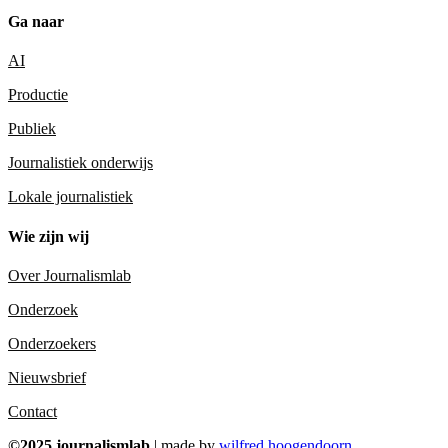
Ga naar
AI
Productie
Publiek
Journalistiek onderwijs
Lokale journalistiek
Wie zijn wij
Over Journalismlab
Onderzoek
Onderzoekers
Nieuwsbrief
Contact
©2025 journalismlab
| made by
wilfred hoogendoorn