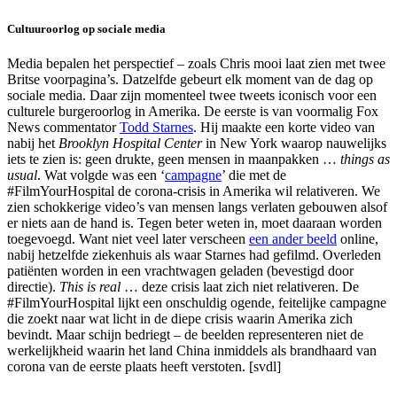
Cultuuroorlog op sociale media
Media bepalen het perspectief – zoals Chris mooi laat zien met twee
Britse voorpagina’s. Datzelfde gebeurt elk moment van de dag op
sociale media. Daar zijn momenteel twee tweets iconisch voor een
culturele burgeroorlog in Amerika. De eerste is van voormalig Fox
News commentator
Todd Starnes
. Hij maakte een korte video van
nabij het
Brooklyn Hospital Center
in New York waarop nauwelijks
iets te zien is: geen drukte, geen mensen in maanpakken …
things as
usual
. Wat volgde was een ‘
campagne
’ die met de
#FilmYourHospital de corona-crisis in Amerika wil relativeren. We
zien schokkerige video’s van mensen langs verlaten gebouwen alsof
er niets aan de hand is. Tegen beter weten in, moet daaraan worden
toegevoegd. Want niet veel later verscheen
een ander beeld
online,
nabij hetzelfde ziekenhuis als waar Starnes had gefilmd. Overleden
patiënten worden in een vrachtwagen geladen (bevestigd door
directie).
This is real
… deze crisis laat zich niet relativeren. De
#FilmYourHospital lijkt een onschuldig ogende, feitelijke campagne
die zoekt naar wat licht in de diepe crisis waarin Amerika zich
bevindt. Maar schijn bedriegt – de beelden representeren niet de
werkelijkheid waarin het land China inmiddels als brandhaard van
corona van de eerste plaats heeft verstoten. [svdl]