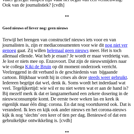
Ook van de journalistiek? [cvdh]
**
Goed nieuws of liever nog: geen nieuws
Terwijl het brengen van constructief nieuws iets voor en van
journalisten is, zijn er mediaconsumenten voor wie dit
nog niet ver
genoeg
gaat. Zij willen
helemaal geen nieuws
meer. Het is toch
allemaal ellende. Wat heb je eraan? Je wordt er maar verdrietig van.
Je lost er niets mee op. Enzovoort. Dat zijn de nieuwsmijders naar
wie collega
Kiki de Bruin
op dit moment onderzoek verricht.
Veelzeggend in dit verband is de geschiedenis van bijgaande
cartoon. Blijkbaar wordt hij in crises als deze
steeds weer gebruikt
.
Iedereen begrijpt dat wel, denk ik. Soms wordt het inderdaad wat
veel. Tegelijkertijd: wie wil er nu niet weten wat er aan de hand is?
Bij mezelf merk ik dat er langzamerhand een zekere dosering in de
nieuwsconsumptie komt. De eerste twee weken las en keek ik
eigenlijk maar één ding: corona. En dat nog voortdurend ook. Dat is
veranderd. Ik lees en kijk ook ander nieuws en het corona-nieuws
kijk ik nog ‘slechts’ een keer of tien per dag. Benieuwd of dat een
gebruikelijke ontwikkeling is. [cvdh]
**