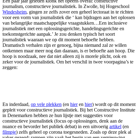
Een paar jaar geleden klonk het opeens overal: constructive
journalism, constructieve journalistiek. In Zwolle, bij Hogeschool
Windesheim
, gingen ze zelfs zover een geheel lectoraat in te richten
voor een vorm van journalistiek die ‘
kan bijdragen aan het oplossen
van belangrijke maatschappelijke vraagstukken…Een inclusieve
journalistiek met een oplossingsgerichte, handelingsgerichte en
toekomstgerichte aanpak.’ Je zou denken typisch het soort
journalistiek waaraan we op dit moment behoefte hebben.
Dramatisch verhalen zijn er genoeg, bijna niemand zal ze willen
ontkennen maar meer nog dan daaraan, is er behoefte aan hoop. Die
hoop is noodzaak, nee dat niet alleen zij is morele plicht, ook en
zeker voor de journalistiek. Om het verschil in twee voorpagina’s te
zeggen:
En inderdaad,
op vele plekken
(en
hier
en
hier
) wordt op dit moment
gepleit voor constructieve journalistiek. Bij het Constructive Institute
in Denemarken hebben ze hun lijstje met suggesties voor
constructieve journalistiek (focus op oplossingen, denk aan de
nuance en bevorder het publiek debat) in een uitvoerig
artikel
(en
filmpje
) zelfs geheel op corona toegesneden. Zoals op deze plek al
vaker gezegd: rampen zijn vaak het begin van een vernieuwing.