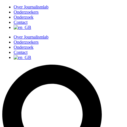
G
Over Journalismlab
a
Onderzoekers
n
Onderzoek
a
Contact
a
r
Over Journalismlab
d
Onderzoekers
e
Onderzoek
i
Contact
n
h
o
u
d