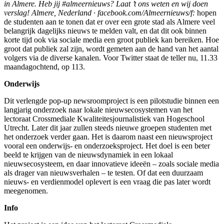
in Almere. Heb jij #almeernieuws? Laat ’t ons weten en wij doen
verslag! Almere, Nederland · facebook.com/Almeernieuws/f:
hopen
de studenten aan te tonen dat er over een grote stad als Almere veel
belangrijk dagelijks nieuws te melden valt, en dat dit ook binnen
korte tijd ook via sociale media een groot publiek kan bereiken. Hoe
groot dat publiek zal zijn, wordt gemeten aan de hand van het aantal
volgers via de diverse kanalen. Voor Twitter staat de teller nu, 11.33
maandagochtend, op 113.
Onderwijs
Dit verlengde pop-up newsroomproject is een pilotstudie binnen een
langjarig onderzoek naar lokale nieuwsecosystemen van het
lectoraat Crossmediale Kwaliteitesjournalistiek van Hogeschool
Utrecht. Later dit jaar zullen steeds nieuwe groepen studenten met
het onderzoek verder gaan. Het is daarom naast een nieuwsproject
vooral een onderwijs- en onderzoeksproject. Het doel is een beter
beeld te krijgen van de nieuwsdynamiek in een lokaal
nieuwsecosysteem, en daar innovatieve ideeën – zoals sociale media
als drager van nieuwsverhalen – te testen. Of dat een duurzaam
nieuws- en verdienmodel oplevert is een vraag die pas later wordt
meegenomen.
Info