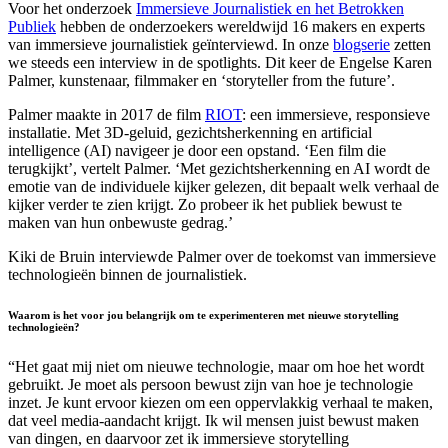
Voor het onderzoek
Immersieve Journalistiek en het Betrokken
Publiek
hebben de onderzoekers wereldwijd 16 makers en experts
van immersieve journalistiek geïnterviewd. In onze
blogserie
zetten
we steeds een interview in de spotlights. Dit keer de Engelse Karen
Palmer, kunstenaar, filmmaker en ‘storyteller from the future’.
Palmer maakte in 2017 de film
RIOT
: een immersieve, responsieve
installatie. Met 3D-geluid, gezichtsherkenning en artificial
intelligence (AI) navigeer je door een opstand. ‘Een film die
terugkijkt’, vertelt Palmer. ‘Met gezichtsherkenning en AI wordt de
emotie van de individuele kijker gelezen, dit bepaalt welk verhaal de
kijker verder te zien krijgt. Zo probeer ik het publiek bewust te
maken van hun onbewuste gedrag.’
Kiki de Bruin interviewde Palmer over de toekomst van immersieve
technologieën binnen de journalistiek.
Waarom is het voor jou belangrijk om te experimenteren met nieuwe storytelling
technologieën?
“Het gaat mij niet om nieuwe technologie, maar om hoe het wordt
gebruikt. Je moet als persoon bewust zijn van hoe je technologie
inzet. Je kunt ervoor kiezen om een oppervlakkig verhaal te maken,
dat veel media-aandacht krijgt. Ik wil mensen juist bewust maken
van dingen, en daarvoor zet ik immersieve storytelling