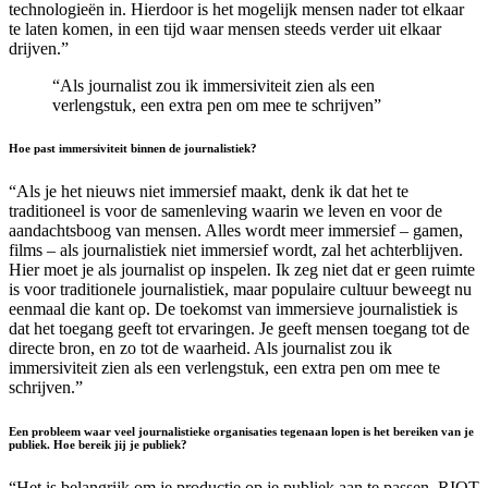
technologieën in. Hierdoor is het mogelijk mensen nader tot elkaar
te laten komen, in een tijd waar mensen steeds verder uit elkaar
drijven.”
“Als journalist zou ik immersiviteit zien als een
verlengstuk, een extra pen om mee te schrijven”
Hoe past immersiviteit binnen de journalistiek?
“Als je het nieuws niet immersief maakt, denk ik dat het te
traditioneel is voor de samenleving waarin we leven en voor de
aandachtsboog van mensen. Alles wordt meer immersief – gamen,
films – als journalistiek niet immersief wordt, zal het achterblijven.
Hier moet je als journalist op inspelen. Ik zeg niet dat er geen ruimte
is voor traditionele journalistiek, maar populaire cultuur beweegt nu
eenmaal die kant op. De toekomst van immersieve journalistiek is
dat het toegang geeft tot ervaringen. Je geeft mensen toegang tot de
directe bron, en zo tot de waarheid. Als journalist zou ik
immersiviteit zien als een verlengstuk, een extra pen om mee te
schrijven.”
Een probleem waar veel journalistieke organisaties tegenaan lopen is het bereiken van je
publiek. Hoe bereik jij je publiek?
“Het is belangrijk om je productie op je publiek aan te passen. RIOT