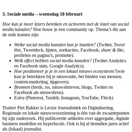
3. Sociale media – woensdag 18 februari
Hoe kun je meer lezers bereiken en activeren met de inzet van social
media kanalen?
Hoe bouw je een community op. Thema’s die aan
de orde komen zijn:
Welke social media kanalen kun je inzetten?
(Twitter,
Tweet
this
, Tweetdeck, lijsten, zoekacties, Facebook,
share & like
,
profielen en pagina’s, promotie).
Welk effect hebben social media kanalen?
(Twitter Analytics
en Facebook stats, Google Analytics).
Hoe positioneer je je in een lokaal nieuws ecosysteem?
(wie
kun je betrekken bij je nieuwssite, het binden van mensen,
content-marketing, tipgevers).
Bronnen
(feeds, rss, nieuwsbrieven, blogs, Twitter en
Facebook als nieuwsbron).
Extra
(Pinterest, Tumblr, Instagram, YouTube, Flirck)
Trainer
Piet Bakker is Lector Journalistiek en Digitalisering.
Regionale en lokale nieuwsvoorziening is één van de zwaartepunten
bij zijn onderzoek. Hij publiceerde artikelen over aggregatie, digitale
business modellen en hyperlocals. Ook is hij al tientallen jaren actief
als (lokaal) journalist.