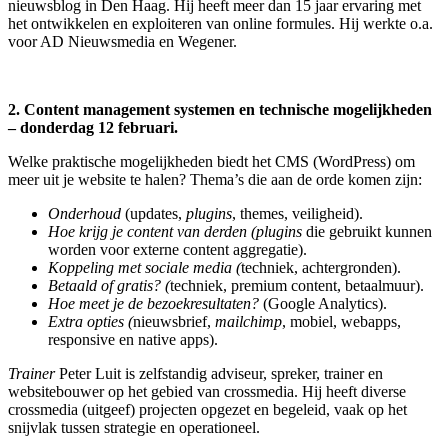
nieuwsblog in Den Haag. Hij heeft meer dan 15 jaar ervaring met
het ontwikkelen en exploiteren van online formules. Hij werkte o.a.
voor AD Nieuwsmedia en Wegener.
2. Content management systemen en technische mogelijkheden
– donderdag 12 februari.
Welke praktische mogelijkheden biedt het CMS (WordPress) om
meer uit je website te halen? Thema’s die aan de orde komen zijn:
Onderhoud
(updates,
plugins
, themes, veiligheid).
Hoe krijg je content van derden (plugins
die gebruikt kunnen
worden voor externe content aggregatie).
Koppeling met sociale media (
techniek, achtergronden).
Betaald of gratis? (
techniek, premium content, betaalmuur).
Hoe meet je de bezoekresultaten?
(Google Analytics).
Extra opties (
nieuwsbrief,
mailchimp
, mobiel, webapps,
responsive en native apps).
Trainer
Peter Luit is zelfstandig adviseur, spreker, trainer en
websitebouwer op het gebied van crossmedia. Hij heeft diverse
crossmedia (uitgeef) projecten opgezet en begeleid, vaak op het
snijvlak tussen strategie en operationeel.