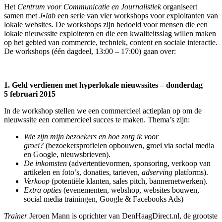
Het
Centrum voor Communicatie en Journalistiek
organiseert
samen met
J•lab
een serie van vier workshops voor exploitanten van
lokale websites. De workshops zijn bedoeld voor mensen die een
lokale nieuwssite exploiteren en die een kwaliteitsslag willen maken
op het gebied van commercie, techniek, content en sociale interactie.
De workshops (één dagdeel, 13:00 – 17:00) gaan over:
1. Geld verdienen met hyperlokale nieuwssites – donderdag
5 februari 2015
In de workshop stellen we een commercieel actieplan op om de
nieuwssite een commercieel succes te maken. Thema’s zijn:
Wie zijn mijn bezoekers en hoe zorg ik voor
groei?
(bezoekersprofielen opbouwen, groei via social media
en Google, nieuwsbrieven).
De inkomsten
(advertentievormen, sponsoring, verkoop van
artikelen en foto’s, donaties, tarieven,
adserving
platforms).
Verkoop
(potentiële klanten, sales pitch, bannernetwerken).
Extra opties
(evenementen, webshop, websites bouwen,
social media trainingen, Google & Facebooks Ads)
Trainer
Jeroen Mann is oprichter van DenHaagDirect.nl, de grootste