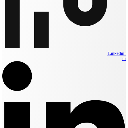
Linkedin-
in