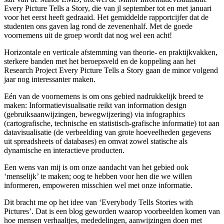
Every Picture Tells a Story, die van jl september tot en met januari
voor het eerst heeft gedraaid. Het gemiddelde rapportcijfer dat de
studenten ons gaven lag rond de zevenenhalf. Met de goede
voornemens uit de groep wordt dat nog wel een acht!
Horizontale en verticale afstemming van theorie- en praktijkvakken,
sterkere banden met het beroepsveld en de koppeling aan het
Research Project Every Picture Tells a Story gaan de minor volgend
jaar nog interessanter maken.
Eén van de voornemens is om ons gebied nadrukkelijk breed te
maken: Informatievisualisatie reikt van information design
(gebruiksaanwijzingen, bewegwijzering) via infographics
(cartografische, technische en statistisch-grafische informatie) tot aan
datavisualisatie (de verbeelding van grote hoeveelheden gegevens
uit spreadsheets of databases) en omvat zowel statische als
dynamische en interactieve producten.
Een wens van mij is om onze aandacht van het gebied ook
‘menselijk’ te maken; oog te hebben voor hen die we willen
informeren, empoweren misschien wel met onze informatie.
Dit bracht me op het idee van ‘Everybody Tells Stories with
Pictures’. Dat is een blog geworden waarop voorbeelden komen van
hoe mensen verhaaltjes, mededelingen, aanwijzingen doen met