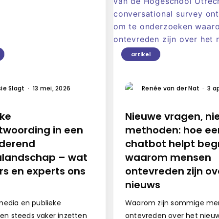
artikel
ie Slagt
·
13 mei, 2026
Renée van der Nat
·
3 a
eke
Nieuwe vragen, n
twoording in een
methoden: hoe ee
derend
chatbot helpt beg
landschap – wat
waarom mensen
rs en experts ons
ontevreden zijn ov
nieuws
edia en publieke
Waarom zijn sommige me
ngen steeds vaker inzetten
ontevreden over het nie