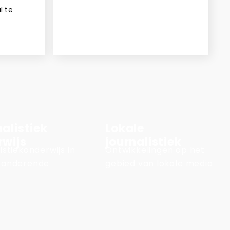
l te
alistiek
Lokale
rwijs
journalistiek
istiekonderwijs in
Ontwikkelingen op het
randerende
gebied van lokale media