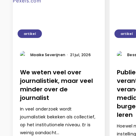
artikel
artikel
Maaike Severijnen
·
21 jul, 2026
Bess
We weten veel over
Publi
journalistiek, maar veel
veran
minder over de
veran
journalist
media
burge
In veel onderzoek wordt
leren
journalistiek bekeken als collectief,
op het institutionele niveau. Er is
Hoewel m
weinig aandacht…
instelli