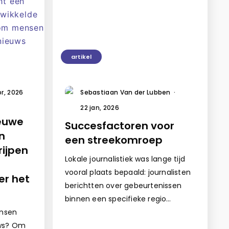
artikel
pr, 2026
Sebastiaan Van der Lubben
·
22 jan, 2026
ieuwe
Succesfactoren voor
n
een streekomroep
rijpen
Lokale journalistiek was lange tijd
vooral plaats bepaald: journalisten
er het
berichtten over gebeurtenissen
binnen een specifieke regio…
nsen
uws? Om