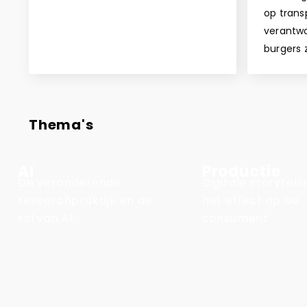
op trans
verantwo
burgers 
Thema's
AI
Productie
De veranderende
Digitale storytell
researchpraktijk en de
het effect op de
rol van AI
consument