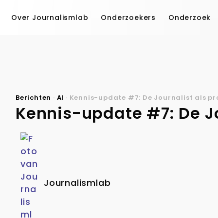
Over Journalismlab
Onderzoekers
Onderzoek
Berichten
·
AI
·
Kennis-update #7: De Journalist als 
Kennis-update #7: De J
Journalismlab