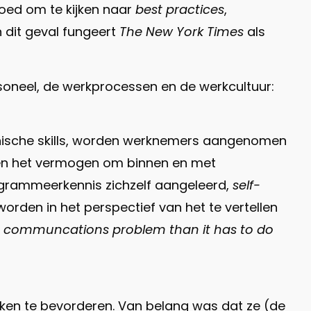
oed om te kijken naar
best practices
,
n dit geval fungeert
The New York Times
als
soneel, de werkprocessen en de werkcultuur:
hnische skills, worden werknemers aangenomen
al en het vermogen om binnen en met
ogrammeerkennis zichzelf aangeleerd,
self-
orden in het perspectief van het te vertellen
 a communcations problem than it has to do
rken te bevorderen. Van belang was dat ze (de