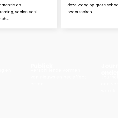
parantie en
deze vraag op grote schaa
ording, voelen veel
onderzoeken,…
zich…
Publiek
Journ
ing en
Verschillende vormen
onde
van nieuws en het effect
Journal
ervan
een ve
wereld