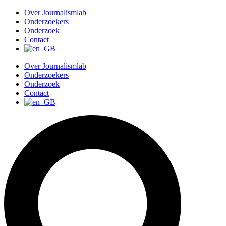
G
Over Journalismlab
a
Onderzoekers
n
Onderzoek
a
Contact
a
r
Over Journalismlab
d
Onderzoekers
e
Onderzoek
i
Contact
n
h
o
u
d