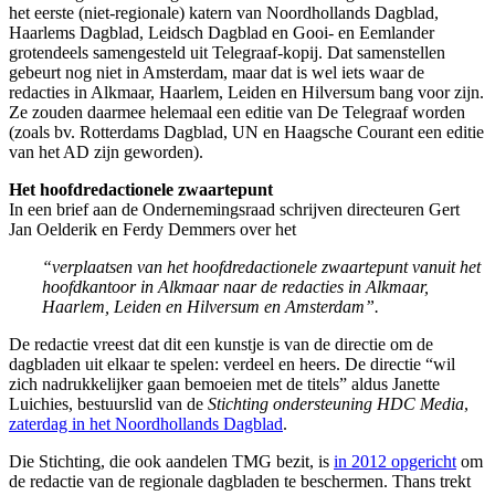
het eerste (niet-regionale) katern van Noordhollands Dagblad,
Haarlems Dagblad, Leidsch Dagblad en Gooi- en Eemlander
grotendeels samengesteld uit Telegraaf-kopij. Dat samenstellen
gebeurt nog niet in Amsterdam, maar dat is wel iets waar de
redacties in Alkmaar, Haarlem, Leiden en Hilversum bang voor zijn.
Ze zouden daarmee helemaal een editie van De Telegraaf worden
(zoals bv. Rotterdams Dagblad, UN en Haagsche Courant een editie
van het AD zijn geworden).
Het hoofdredactionele zwaartepunt
In een brief aan de Ondernemingsraad schrijven directeuren Gert
Jan Oelderik en Ferdy Demmers over het
“verplaatsen van het hoofdredactionele zwaartepunt vanuit het
hoofdkantoor in Alkmaar naar de redacties in Alkmaar,
Haarlem, Leiden en Hilversum en Amsterdam”.
De redactie vreest dat dit een kunstje is van de directie om de
dagbladen uit elkaar te spelen: verdeel en heers. De directie “wil
zich nadrukkelijker gaan bemoeien met de titels” aldus Janette
Luichies, bestuurslid van de
Stichting ondersteuning HDC Media
,
zaterdag in het Noordhollands Dagblad
.
Die Stichting, die ook aandelen TMG bezit, is
in 2012 opgericht
om
de redactie van de regionale dagbladen te beschermen. Thans trekt