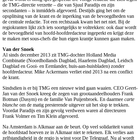
de TMG-directie verzette – die van Sjuul Paradijs en zijn
secondanten – is inmiddels afgevoerd. Destijds ging het om de
opsplitsing van de krant en de inperking van de bevoegdheden van
de centrale redactie. Tot een rechtszaak kwam het net niet. Bij de
regiokranten lijkt zich iets soortgelijks te voltrekken: ook daar wordt
de bevoegdheid van hoofd-hoofdredacteur ingeperkt en krijgt deze
te maken met sous-chefs die hun eigen krantje kunnen gaan maken.
Van der Snoek
Al sinds december 2013 zit TMG-dochter Holland Media
Combinatie (Noordhollands Dagblad, Haarlems Dagblad, Leidsch
Dagblad en Gooi- en Eemlander, huis-aan-huisbladen) zonder
hoofdredacteur. Mike Ackermans verliet eind 2013 na een conflict
de krant.
Sindsdien is er bij TMG een nieuwe wind gaan waaien. CEO Geert-
Jan van der Snoek kreeg de zegen van grootaandeelhouders Frank
Botman (Dasym) en de familie Van Puijenbroek. En daarmee
carte
blanche
om de matig presterende uitgever uit het slop te trekken.
Voordat Paradijs en zijn gevolg verdween waren al directeuren
Frank Volmer en Tim Klein afgevoerd.
Na Amsterdam is Alkmaar aan de beurt. Op veel solidariteit vanuit
de hoofdstad hoeven ze in Alkmaar niet te rekenen.
Elk verlies aan
zelfstandigheid in de regio is winst voor De Telegraaf
. Nu al wordt