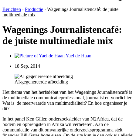
Berichten
·
Productie
·
Wagenings Journalistencafé: de juiste
multimediale mix
Wagenings Journalistencafé:
de juiste multimediale mix
Yael de Haan
18 Sep, 2014
AI-gegenereerde afbeelding
Het thema van het herfsdebat van het Wagenings Journalistencafé is
de multimediale communicatieprofessional, journalist en voorlichter.
Wat is de meerwaarde van multimedialiteit? En hoe organiseer je
dit?
In het panel Ken Giller, onderzoeksleider van N2Africa, dat de
bodem en opbrengsten in Afrika wil verbeteren. Aan de
communicatie van dit omvangrijke onderzoeksprogramma stelt
financier Bill Gates hoge eisen. Op de site kun je dan ook via allerlei