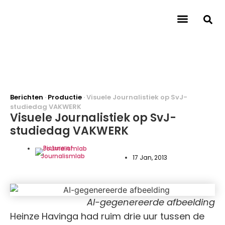
About Journalismlab
Researchers
Research
Contact
Berichten
·
Productie
·
Visuele Journalistiek op SvJ-
studiedag VAKWERK
Visuele Journalistiek op SvJ-
studiedag VAKWERK
Journalismlab
17 Jan, 2013
AI-gegenereerde afbeelding
Heinze Havinga had ruim drie uur tussen de