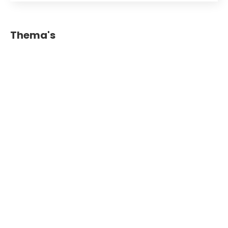
Thema's
AI
changing research practices and the role of
AI
Productie
Digital storytelling and the role of the public