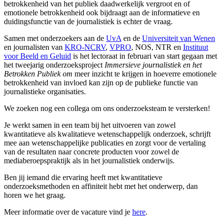
betrokkenheid van het publiek daadwerkelijk vergroot en of
emotionele betrokkenheid ook bijdraagt aan de informatieve en
duidingsfunctie van de journalistiek is echter de vraag.
Samen met onderzoekers aan de
UvA
en de
Universiteit van Wenen
en journalisten van
KRO-NCRV
,
VPRO
, NOS, NTR en
Instituut
voor Beeld en Geluid
is het lectoraat in februari van start gegaan met
het tweejarig onderzoeksproject
Immersieve journalistiek en het
Betrokken Publiek
om
meer inzicht te krijgen in hoeverre emotionele
betrokkenheid van invloed kan zijn op de publieke functie van
journalistieke organisaties.
We zoeken nog een collega om ons onderzoeksteam te versterken!
Je werkt samen in een team bij het uitvoeren van zowel
kwantitatieve als kwalitatieve wetenschappelijk onderzoek, schrijft
mee aan wetenschappelijke publicaties en zorgt voor de vertaling
van de resultaten naar concrete producten voor zowel de
mediaberoepspraktijk als in het journalistiek onderwijs.
Ben jij iemand die ervaring heeft met kwantitatieve
onderzoeksmethoden en affiniteit hebt met het onderwerp, dan
horen we het graag.
Meer informatie over de vacature vind je
here
.