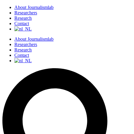
S
About Journalismlab
k
Researchers
i
Research
p
Contact
t
o
About Journalismlab
c
Researchers
o
Research
n
Contact
t
e
n
t