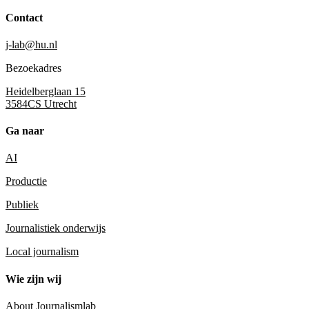
Contact
j-lab@hu.nl
Bezoekadres
Heidelberglaan 15
3584CS Utrecht
Ga naar
AI
Productie
Publiek
Journalistiek onderwijs
Local journalism
Wie zijn wij
About Journalismlab