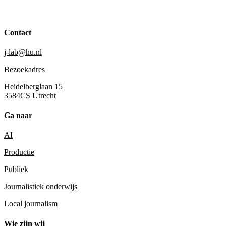
Contact
j-lab@hu.nl
Bezoekadres
Heidelberglaan 15
3584CS Utrecht
Ga naar
AI
Productie
Publiek
Journalistiek onderwijs
Local journalism
Wie zijn wij