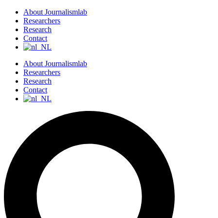
S
About Journalismlab
k
Researchers
i
Research
p
Contact
t
o
About Journalismlab
c
Researchers
o
Research
n
Contact
t
e
n
t