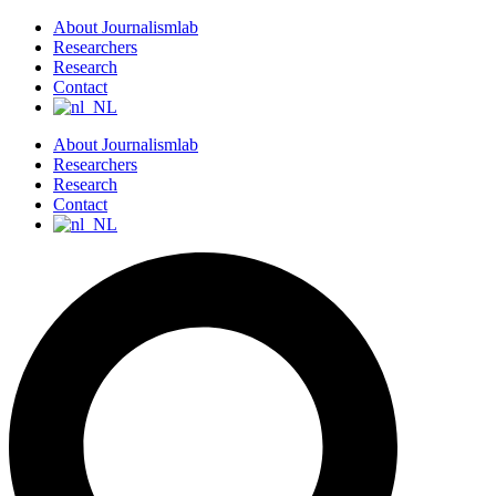
S
About Journalismlab
k
Researchers
i
Research
p
Contact
t
o
About Journalismlab
c
Researchers
o
Research
n
Contact
t
e
n
t