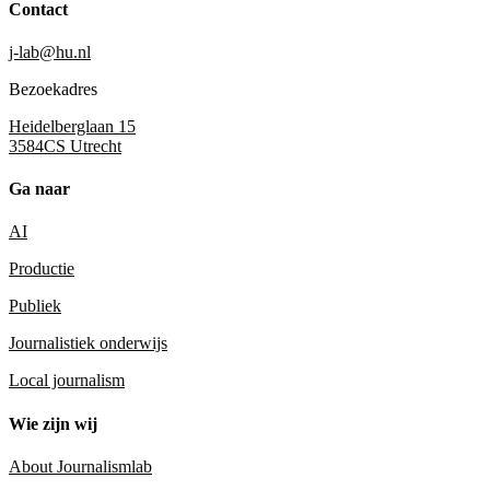
Contact
j-lab@hu.nl
Bezoekadres
Heidelberglaan 15
3584CS Utrecht
Ga naar
AI
Productie
Publiek
Journalistiek onderwijs
Local journalism
Wie zijn wij
About Journalismlab