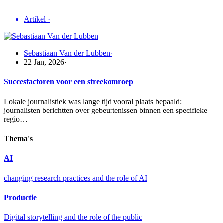
Artikel
·
Sebastiaan Van der Lubben
·
22 Jan, 2026
·
Succesfactoren voor een streekomroep
Lokale journalistiek was lange tijd vooral plaats bepaald:
journalisten berichtten over gebeurtenissen binnen een specifieke
regio…
Thema's
AI
changing research practices and the role of AI
Productie
Digital storytelling and the role of the public