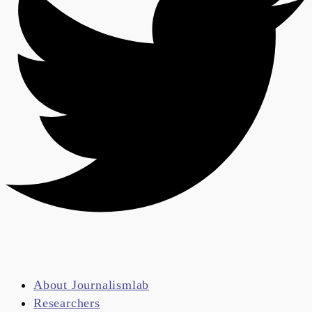
About Journalismlab
Researchers