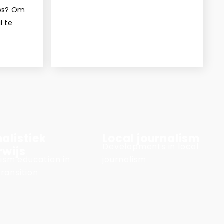
uws? Om
l te
alistiek
Local journalism
Developments in local
rwijs
ism education in
journalism
transition