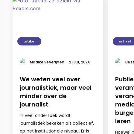
artikel
artikel
Maaike Severijnen
·
21 Jul, 2026
Bess
We weten veel over
Publi
journalistiek, maar veel
veran
minder over de
veran
journalist
media
burge
In veel onderzoek wordt
leren
journalistiek bekeken als collectief,
op het institutionele niveau. Er is
Hoewel m