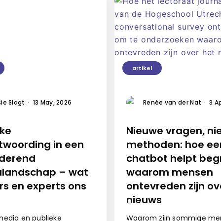
artikel
ie Slagt
·
13 May, 2026
Renée van der Nat
·
3 A
eke
Nieuwe vragen, n
twoording in een
methoden: hoe ee
derend
chatbot helpt beg
landschap – wat
waarom mensen
rs en experts ons
ontevreden zijn ov
nieuws
edia en publieke
Waarom zijn sommige me