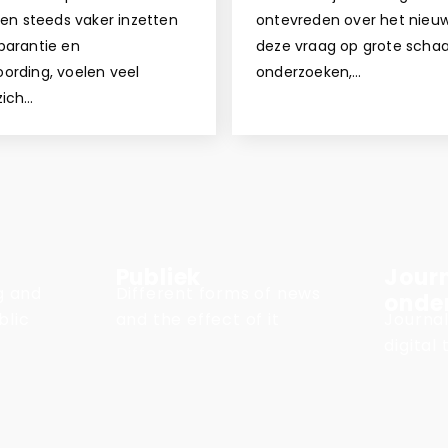
ngen steeds vaker inzetten
ontevreden over het nie
parantie en
deze vraag op grote schaa
ording, voelen veel
onderzoeken,…
zich…
Publiek
Journ
ng and
Different forms of news
onde
blic
and the effect of it
Journal
digital 