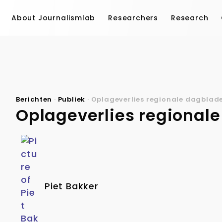
About Journalismlab
Researchers
Research
Berichten
·
Publiek
·
Oplageverlies regionale dagblade
Oplageverlies regionale
Piet Bakker