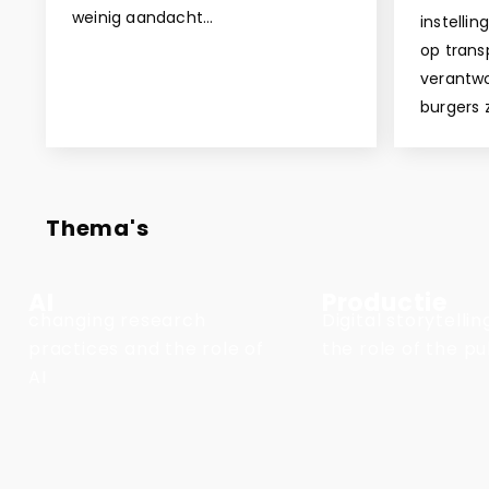
weinig aandacht…
instelli
op trans
verantwo
burgers 
Thema's
AI
Productie
changing research
Digital storytelli
practices and the role of
the role of the pu
AI