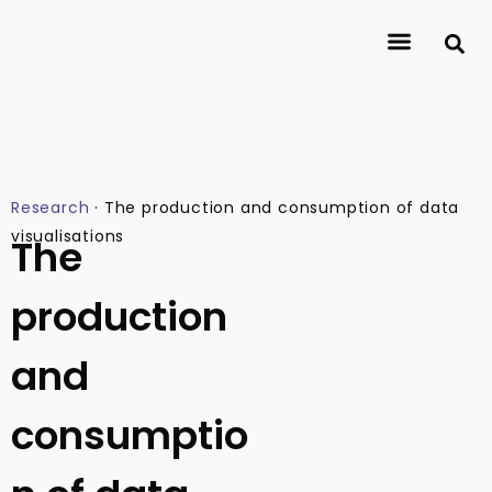
About Journalismlab
Researchers
Research
Contact
Research
·
The production and consumption of data
visualisations
The
production
and
consumptio