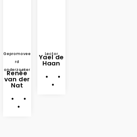
Gepromovee
Lector
Yael de
rd
Haan
onderzoeker
Renée
van der
Nat