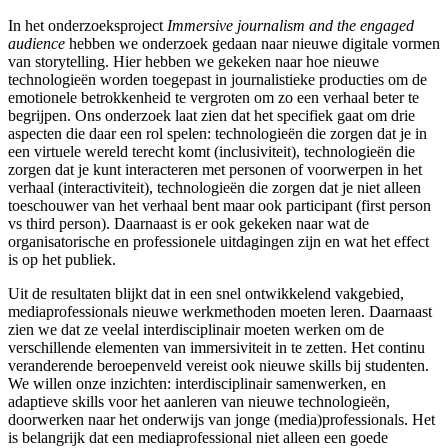
In het onderzoeksproject
Immersive journalism and the engaged
audience
hebben we onderzoek gedaan naar nieuwe digitale vormen
van storytelling. Hier hebben we gekeken naar hoe nieuwe
technologieën worden toegepast in journalistieke producties om de
emotionele betrokkenheid te vergroten om zo een verhaal beter te
begrijpen. Ons onderzoek laat zien dat het specifiek gaat om drie
aspecten die daar een rol spelen: technologieën die zorgen dat je in
een virtuele wereld terecht komt (inclusiviteit), technologieën die
zorgen dat je kunt interacteren met personen of voorwerpen in het
verhaal (interactiviteit), technologieën die zorgen dat je niet alleen
toeschouwer van het verhaal bent maar ook participant (first person
vs third person). Daarnaast is er ook gekeken naar wat de
organisatorische en professionele uitdagingen zijn en wat het effect
is op het publiek.
Uit de resultaten blijkt dat in een snel ontwikkelend vakgebied,
mediaprofessionals nieuwe werkmethoden moeten leren. Daarnaast
zien we dat ze veelal interdisciplinair moeten werken om de
verschillende elementen van immersiviteit in te zetten. Het continu
veranderende beroepenveld vereist ook nieuwe skills bij studenten.
We willen onze inzichten: interdisciplinair samenwerken, en
adaptieve skills voor het aanleren van nieuwe technologieën,
doorwerken naar het onderwijs van jonge (media)professionals. Het
is belangrijk dat een mediaprofessional niet alleen een goede