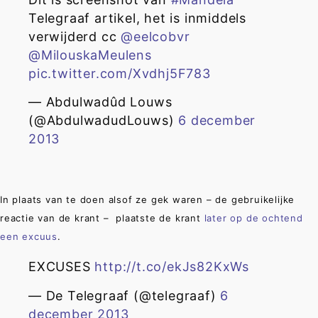
Telegraaf artikel, het is inmiddels
verwijderd cc
@eelcobvr
@MilouskaMeulens
pic.twitter.com/Xvdhj5F783
— Abdulwadûd Louws
(@AbdulwadudLouws)
6 december
2013
In plaats van te doen alsof ze gek waren – de gebruikelijke
reactie van de krant – plaatste de krant
later op de ochtend
een excuus
.
EXCUSES
http://t.co/ekJs82KxWs
— De Telegraaf (@telegraaf)
6
december 2013