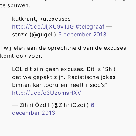
te spuwen.
kutkrant, kutexcuses
http://t.co/JjjXU9v1JG
#telegraaf
—
stnzx (@gugeli)
6 december 2013
Twijfelen aan de oprechtheid van de excuses
komt ook voor.
LOL dit zijn geen excuses. Dit is “Shit
dat we gepakt zijn. Racistische jokes
binnen kantooruren heeft risico’s”
http://t.co/o3UzomsHXV
— Zihni Özdil (@ZihniOzdil)
6
december 2013