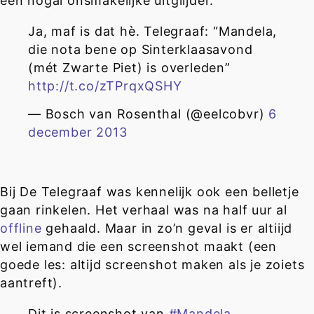
een nogal onsmakelijke uitglijder.
Ja, maf is dat hè. Telegraaf: “Mandela,
die nota bene op Sinterklaasavond
(mét Zwarte Piet) is overleden”
http://t.co/zTPrqxQSHY
— Bosch van Rosenthal (@eelcobvr)
6
december 2013
Bij De Telegraaf was kennelijk ook een belletje
gaan rinkelen. Het verhaal was na half uur al
offline
gehaald. Maar in zo’n geval is er altiijd
wel iemand die een screenshot maakt (een
goede les: altijd screenshot maken als je zoiets
aantreft).
Dit is screenshot van
#Mandela