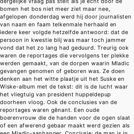
dergelijke vraag pas stelt als je echt door de
bomen het bos niet meer ziet maar nee,
afgelopen donderdag werd hij door journalisten
van naam en faam telkenmale herhaald en
iedere keer volgde hetzelfde antwoord: dat de
persoon in kwestie blij was maar toch jammer
vond dat het zo lang had geduurd. Treurig ook
waren de reportages die vervolgens ter plekke
werden gemaakt, van de dorpen waarin Mladic
gevangen genomen of geboren was. Ze doen
denken aan het witte plaatje uit het Suske en
Wiske-album met de tekst: dit is de lucht waar
het vliegtuig van president huppeldepup
doorheen vloog. Ook de conclusies van de
reportages waren gênant. Een oude
boerenvrouw die de handen voor de ogen slaat
of een afwerend gebaar maakt werd gezien als
een Mladic-aanhanger. Conclusie: de man is in