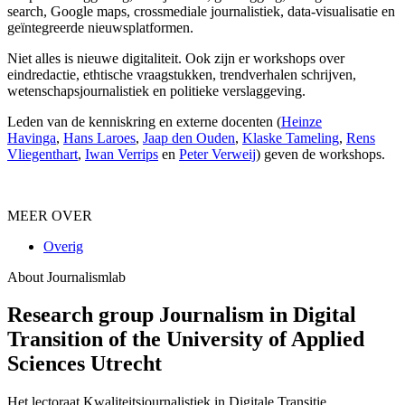
search, Google maps, crossmediale journalistiek, data-visualisatie en
geïntegreerde nieuwsplatformen.
Niet alles is nieuwe digitaliteit. Ook zijn er workshops over
eindredactie, ethtische vraagstukken, trendverhalen schrijven,
wetenschapsjournalistiek en politieke verslaggeving.
Leden van de kenniskring en externe docenten (
Heinze
Havinga
,
Hans Laroes
,
Jaap den Ouden
,
Klaske Tameling
,
Rens
Vliegenthart
,
Iwan Verrips
en
Peter Verweij
) geven de workshops.
MEER OVER
Overig
About Journalismlab
Research group Journalism in Digital
Transition of the University of Applied
Sciences Utrecht
Het lectoraat Kwaliteitsjournalistiek in Digitale Transitie