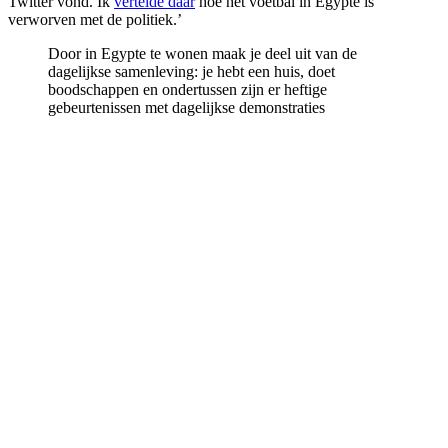
Twitter vond. Ik
vertelde daar
hoe het voetbal in Egypte is
verworven met de politiek.’
Door in Egypte te wonen maak je deel uit van de
dagelijkse samenleving: je hebt een huis, doet
boodschappen en ondertussen zijn er heftige
gebeurtenissen met dagelijkse demonstraties