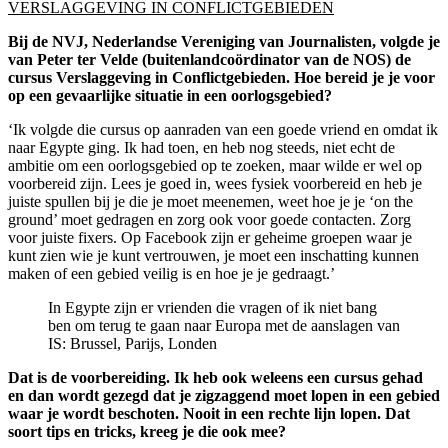
VERSLAGGEVING IN CONFLICTGEBIEDEN
Bij de NVJ, Nederlandse Vereniging van Journalisten, volgde je
van Peter ter Velde (buitenlandcoördinator van de NOS) de
cursus Verslaggeving in Conflictgebieden. Hoe bereid je je voor
op een gevaarlijke situatie in een oorlogsgebied?
‘Ik volgde die cursus op aanraden van een goede vriend en omdat ik
naar Egypte ging. Ik had toen, en heb nog steeds, niet echt de
ambitie om een oorlogsgebied op te zoeken, maar wilde er wel op
voorbereid zijn. Lees je goed in, wees fysiek voorbereid en heb je
juiste spullen bij je die je moet meenemen, weet hoe je je ‘on the
ground’ moet gedragen en zorg ook voor goede contacten. Zorg
voor juiste fixers. Op Facebook zijn er geheime groepen waar je
kunt zien wie je kunt vertrouwen, je moet een inschatting kunnen
maken of een gebied veilig is en hoe je je gedraagt.’
In Egypte zijn er vrienden die vragen of ik niet bang
ben om terug te gaan naar Europa met de aanslagen van
IS: Brussel, Parijs, Londen
Dat is de voorbereiding. Ik heb ook weleens een cursus gehad
en dan wordt gezegd dat je zigzaggend moet lopen in een gebied
waar je wordt beschoten. Nooit in een rechte lijn lopen. Dat
soort tips en tricks, kreeg je die ook mee?