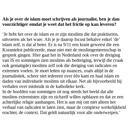
Als je over de islam moet schrijven als journalist, ben je dan
voorzichtiger omdat je weet dat het frictie op kan leveren?
‘Je hebt het over de islam en er zijn moslims die dat praktiseren,
uitvoeren als het ware. Als je je daarop focust behalve enkel ‘de’
islam zelf, is dat al beter. Er is na 9/11 een krant geweest die een
Korantekst publiceerde, maar niet met de moslimgemeenschap in
gesprek gingen. Hier gaat het in Nederland ook over de dreiging
van IS en sommigen zien moslims als bedreiging, terwijl die (vaak
ook gematigde) moslims zelf ook die dreiging van radicalen en
extremen voelen. Je moet letten op nuances, zoals altijd in de
journalistiek, scheer niet iedereen over één kam en haal islam en
daden van individuele moslims uit elkaar. Net als bijvoorbeeld bij
verhalen over misbruik in de katholieke kerk.
In de hoofden van sommigen zit nog steeds het beeld dat alle
moslims extremisten zijn en zichzelf willen opblazen en dat ze een
achterlijke religie aanhangen. Het is aan mij om niet alleen het
verhaal van radicalen te laten zien, maar de complexe werkelijkheid
erachter, de context. Dat geldt natuurlijk voor alle onderwerpen.’