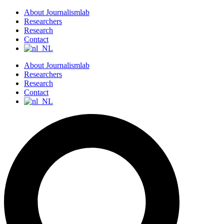
S
About Journalismlab
k
Researchers
i
Research
p
Contact
t
o
About Journalismlab
c
Researchers
o
Research
n
Contact
t
e
n
t