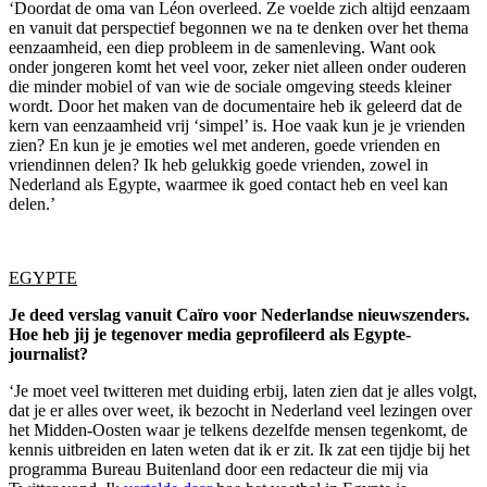
‘Doordat de oma van Léon overleed. Ze voelde zich altijd eenzaam
en vanuit dat perspectief begonnen we na te denken over het thema
eenzaamheid, een diep probleem in de samenleving. Want ook
onder jongeren komt het veel voor, zeker niet alleen onder ouderen
die minder mobiel of van wie de sociale omgeving steeds kleiner
wordt. Door het maken van de documentaire heb ik geleerd dat de
kern van eenzaamheid vrij ‘simpel’ is. Hoe vaak kun je je vrienden
zien? En kun je je emoties wel met anderen, goede vrienden en
vriendinnen delen? Ik heb gelukkig goede vrienden, zowel in
Nederland als Egypte, waarmee ik goed contact heb en veel kan
delen.’
EGYPTE
Je deed verslag vanuit Caïro voor Nederlandse nieuwszenders.
Hoe heb jij je tegenover media geprofileerd als Egypte-
journalist?
‘Je moet veel twitteren met duiding erbij, laten zien dat je alles volgt,
dat je er alles over weet, ik bezocht in Nederland veel lezingen over
het Midden-Oosten waar je telkens dezelfde mensen tegenkomt, de
kennis uitbreiden en laten weten dat ik er zit. Ik zat een tijdje bij het
programma Bureau Buitenland door een redacteur die mij via