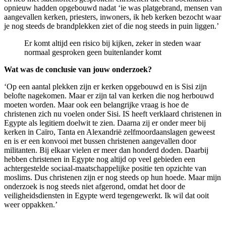
opnieuw hadden opgebouwd nadat ‘ie was platgebrand, mensen van
aangevallen kerken, priesters, inwoners, ik heb kerken bezocht waar
je nog steeds de brandplekken ziet of die nog steeds in puin liggen.’
Er komt altijd een risico bij kijken, zeker in steden waar
normaal gesproken geen buitenlander komt
Wat was de conclusie van jouw onderzoek?
‘Op een aantal plekken zijn er kerken opgebouwd en is Sisi zijn
belofte nagekomen. Maar er zijn tal van kerken die nog herbouwd
moeten worden. Maar ook een belangrijke vraag is hoe de
christenen zich nu voelen onder Sisi. IS heeft verklaard christenen in
Egypte als legitiem doelwit te zien. Daarna zij er onder meer bij
kerken in Caïro, Tanta en Alexandrië zelfmoordaanslagen geweest
en is er een konvooi met bussen christenen aangevallen door
militanten. Bij elkaar vielen er meer dan honderd doden. Daarbij
hebben christenen in Egypte nog altijd op veel gebieden een
achtergestelde sociaal-maatschappelijke positie ten opzichte van
moslims. Dus christenen zijn er nog steeds op hun hoede. Maar mijn
onderzoek is nog steeds niet afgerond, omdat het door de
veiligheidsdiensten in Egypte werd tegengewerkt. Ik wil dat ooit
weer oppakken.’