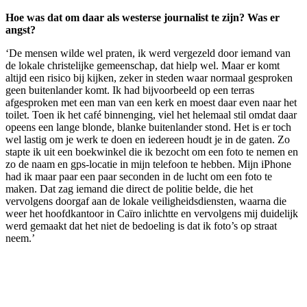
Hoe was dat om daar als westerse journalist te zijn? Was er
angst?
‘De mensen wilde wel praten, ik werd vergezeld door iemand van
de lokale christelijke gemeenschap, dat hielp wel. Maar er komt
altijd een risico bij kijken, zeker in steden waar normaal gesproken
geen buitenlander komt. Ik had bijvoorbeeld op een terras
afgesproken met een man van een kerk en moest daar even naar het
toilet. Toen ik het café binnenging, viel het helemaal stil omdat daar
opeens een lange blonde, blanke buitenlander stond. Het is er toch
wel lastig om je werk te doen en iedereen houdt je in de gaten. Zo
stapte ik uit een boekwinkel die ik bezocht om een foto te nemen en
zo de naam en gps-locatie in mijn telefoon te hebben. Mijn iPhone
had ik maar paar een paar seconden in de lucht om een foto te
maken. Dat zag iemand die direct de politie belde, die het
vervolgens doorgaf aan de lokale veiligheidsdiensten, waarna die
weer het hoofdkantoor in Caïro inlichtte en vervolgens mij duidelijk
werd gemaakt dat het niet de bedoeling is dat ik foto’s op straat
neem.’