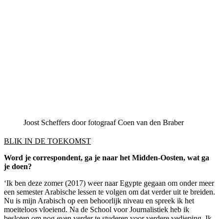
Joost Scheffers door fotograaf Coen van den Braber
BLIK IN DE TOEKOMST
Word je correspondent, ga je naar het Midden-Oosten, wat ga
je doen?
‘Ik ben deze zomer (2017) weer naar Egypte gegaan om onder meer
een semester Arabische lessen te volgen om dat verder uit te breiden.
Nu is mijn Arabisch op een behoorlijk niveau en spreek ik het
moeiteloos vloeiend. Na de School voor Journalistiek heb ik
besloten om nog even verder te studeren voor verdere vedieping. Ik