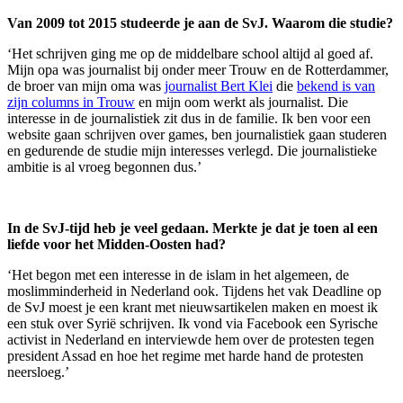
Van 2009 tot 2015 studeerde je aan de SvJ. Waarom die studie?
‘Het schrijven ging me op de middelbare school altijd al goed af.
Mijn opa was journalist bij onder meer Trouw en de Rotterdammer,
de broer van mijn oma was
journalist Bert Klei
die
bekend is van
zijn columns in Trouw
en mijn oom werkt als journalist. Die
interesse in de journalistiek zit dus in de familie. Ik ben voor een
website gaan schrijven over games, ben journalistiek gaan studeren
en gedurende de studie mijn interesses verlegd. Die journalistieke
ambitie is al vroeg begonnen dus.’
In de SvJ-tijd heb je veel gedaan. Merkte je dat je toen al een
liefde voor het Midden-Oosten had?
‘Het begon met een interesse in de islam in het algemeen, de
moslimminderheid in Nederland ook. Tijdens het vak Deadline op
de SvJ moest je een krant met nieuwsartikelen maken en moest ik
een stuk over Syrië schrijven. Ik vond via Facebook een Syrische
activist in Nederland en interviewde hem over de protesten tegen
president Assad en hoe het regime met harde hand de protesten
neersloeg.’