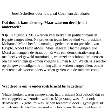
Joost Scheffers door fotograaf Coen van den Braber
Dat dus als kanttekening. Maar waarom deed je dat
onderzoek?
‘Op 14 augustus 2013 werden veel kerken en politiebureaus in
Egypte aangevallen. Na protesten tegen het bewind van president
Mohamed Morsi heeft toenmalig legerleider en nu president van
Egypte, Abdel Fatah al-Sisi, Morsi afgezet. Daarna gingen alle
Morsi-aanhangers de straat op. Er was een demonstratiekamp dat
met heel veel geweld ontruimd is, waar zeker achthonderd mensen
om het leven zijn gekomen volgens Human Right Watch. Als reactie
op die gewelddadige ontruiming zijn er kerken aangevallen, omdat
christenen als voorstanders werden gezien van de militaire coup.’
Wat deed je om je onderzoek kracht bij te zetten?
‘Nadat kerken waren aangevallen, had president Sisi beloofd dat ze
weer opgebouwd zouden worden. Mijn vraag was of dat ook
daadwerkelijk gebeurd was. Ik ben toentertijd door Egypte gereisd
en heb met slachtoffers gesproken: christenen die een boekhandel