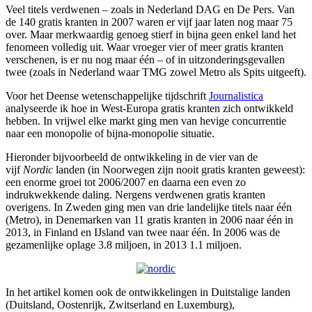
Veel titels verdwenen – zoals in Nederland DAG en De Pers. Van
de 140 gratis kranten in 2007 waren er vijf jaar laten nog maar 75
over. Maar merkwaardig genoeg stierf in bijna geen enkel land het
fenomeen volledig uit. Waar vroeger vier of meer gratis kranten
verschenen, is er nu nog maar één – of in uitzonderingsgevallen
twee (zoals in Nederland waar TMG zowel Metro als Spits uitgeeft).
Voor het Deense wetenschappelijke tijdschrift
Journalistica
analyseerde ik hoe in West-Europa gratis kranten zich ontwikkeld
hebben. In vrijwel elke markt ging men van hevige concurrentie
naar een monopolie of bijna-monopolie situatie.
Hieronder bijvoorbeeld de ontwikkeling in de vier van de
vijf
Nordic
landen (in Noorwegen zijn nooit gratis kranten geweest):
een enorme groei tot 2006/2007 en daarna een even zo
indrukwekkende daling. Nergens verdwenen gratis kranten
overigens. In Zweden ging men van drie landelijke titels naar één
(Metro), in Denemarken van 11 gratis kranten in 2006 naar één in
2013, in Finland en IJsland van twee naar één. In 2006 was de
gezamenlijke oplage 3.8 miljoen, in 2013 1.1 miljoen.
In het artikel komen ook de ontwikkelingen in Duitstalige landen
(Duitsland, Oostenrijk, Zwitserland en Luxemburg),