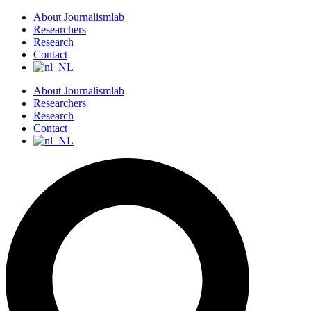
S
About Journalismlab
k
Researchers
i
Research
p
Contact
t
o
About Journalismlab
c
Researchers
o
Research
n
Contact
t
e
n
t