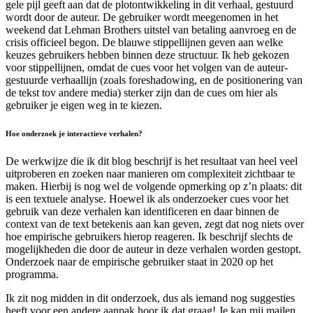
gele pijl geeft aan dat de plotontwikkeling in dit verhaal, gestuurd
wordt door de auteur. De gebruiker wordt meegenomen in het
weekend dat Lehman Brothers uitstel van betaling aanvroeg en de
crisis officieel begon. De blauwe stippellijnen geven aan welke
keuzes gebruikers hebben binnen deze structuur. Ik heb gekozen
voor stippellijnen, omdat de cues voor het volgen van de auteur-
gestuurde verhaallijn (zoals foreshadowing, en de positionering van
de tekst tov andere media) sterker zijn dan de cues om hier als
gebruiker je eigen weg in te kiezen.
Hoe onderzoek je interactieve verhalen?
De werkwijze die ik dit blog beschrijf is het resultaat van heel veel
uitproberen en zoeken naar manieren om complexiteit zichtbaar te
maken. Hierbij is nog wel de volgende opmerking op z’n plaats: dit
is een textuele analyse. Hoewel ik als onderzoeker cues voor het
gebruik van deze verhalen kan identificeren en daar binnen de
context van de text betekenis aan kan geven, zegt dat nog niets over
hoe empirische gebruikers hierop reageren. Ik beschrijf slechts de
mogelijkheden die door de auteur in deze verhalen worden gestopt.
Onderzoek naar de empirische gebruiker staat in 2020 op het
programma.
Ik zit nog midden in dit onderzoek, dus als iemand nog suggesties
heeft voor een andere aanpak hoor ik dat graag! Je kan mij mailen