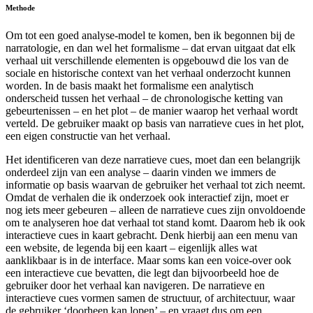
Methode
Om tot een goed analyse-model te komen, ben ik begonnen bij de
narratologie, en dan wel het formalisme – dat ervan uitgaat dat elk
verhaal uit verschillende elementen is opgebouwd die los van de
sociale en historische context van het verhaal onderzocht kunnen
worden. In de basis maakt het formalisme een analytisch
onderscheid tussen het verhaal – de chronologische ketting van
gebeurtenissen – en het plot – de manier waarop het verhaal wordt
verteld. De gebruiker maakt op basis van narratieve cues in het plot,
een eigen constructie van het verhaal.
Het identificeren van deze narratieve cues, moet dan een belangrijk
onderdeel zijn van een analyse – daarin vinden we immers de
informatie op basis waarvan de gebruiker het verhaal tot zich neemt.
Omdat de verhalen die ik onderzoek ook interactief zijn, moet er
nog iets meer gebeuren – alleen de narratieve cues zijn onvoldoende
om te analyseren hoe dat verhaal tot stand komt. Daarom heb ik ook
interactieve cues in kaart gebracht. Denk hierbij aan een menu van
een website, de legenda bij een kaart – eigenlijk alles wat
aanklikbaar is in de interface. Maar soms kan een voice-over ook
een interactieve cue bevatten, die legt dan bijvoorbeeld hoe de
gebruiker door het verhaal kan navigeren. De narratieve en
interactieve cues vormen samen de structuur, of architectuur, waar
de gebruiker ‘doorheen kan lopen’ – en vraagt dus om een