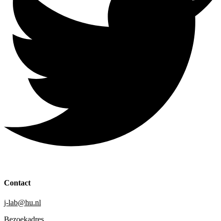
Contact
j-lab@hu.nl
Bezoekadres