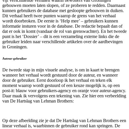
vijf verschillende verhalen waarin bewoners van Groningen
gebouwen moeten laten slopen, of ze proberen te redden. Daarnaast
kunnen gebruikers de database met gesloopte gebouwen in duiken.
Dit verhaal heeft twee punten waarop de grens van het verhaal
wordt doorbroken. De eerste is ‘Help mee’ – gebruikers kunnen
informatie insturen voor in de database. De redactie bepaalt dan of
dat er ook in komt (vandaar de rol van grenswachter). En het tweede
punt is het ‘Dossier’ – dit is een verzameling externe links die de
gebruiker leiden naar verschillende artikelen over de aardbevingen
in Groningen.
Auteur-gebruiker
De tweede stap in mijn visuele analyse, is om in kaart te brengen
wanneer het verhaal wordt gestuurd door de auteur, en wanneer
door de gebruiker. Eerst doorloop ik het verhaal en teken elk
moment waarop wordt gestuurd of een keuze mogelijk is, op een
post-it: blauw voor gebruikers-agency en oranje voor auteur-agency.
Daar maak ik vervolgens een tekening van. Zie hier een verbeelding
van De Hartslag van Lehman Brothers:
Op deze afbeelding zie je dat De Hartslag van Lehman Brothers een
linear verhaal is, waarbinnen de gebruiker rond kan springen. De