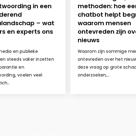
twoording in een
methoden: hoe ee
derend
chatbot helpt beg
landschap – wat
waarom mensen
rs en experts ons
ontevreden zijn ov
nieuws
edia en publieke
Waarom zijn sommige me
ngen steeds vaker inzetten
ontevreden over het nie
parantie en
deze vraag op grote schaa
ording, voelen veel
onderzoeken,…
zich…