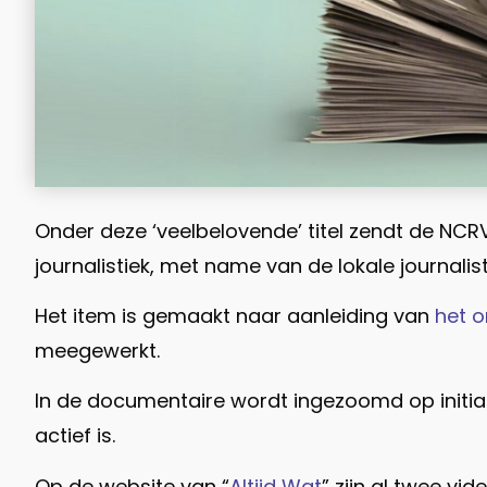
Onder deze ‘veelbelovende’ titel zendt de NC
journalistiek, met name van de lokale journalist
Het item is gemaakt naar aanleiding van
het o
meegewerkt.
In de documentaire wordt ingezoomd op initiat
actief is.
Op de website van “
Altijd Wat
” zijn al twee vi