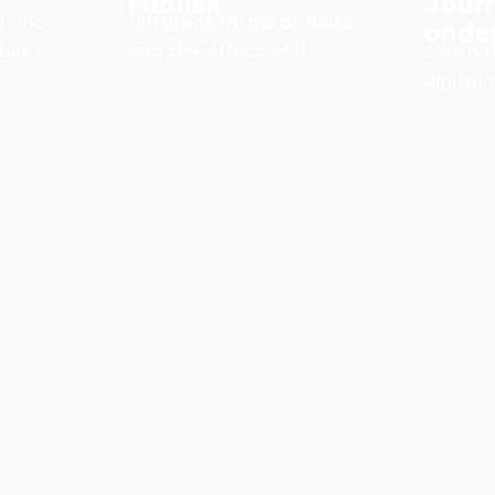
Publiek
Journ
ng and
Different forms of news
onde
blic
and the effect of it
Journal
digital 