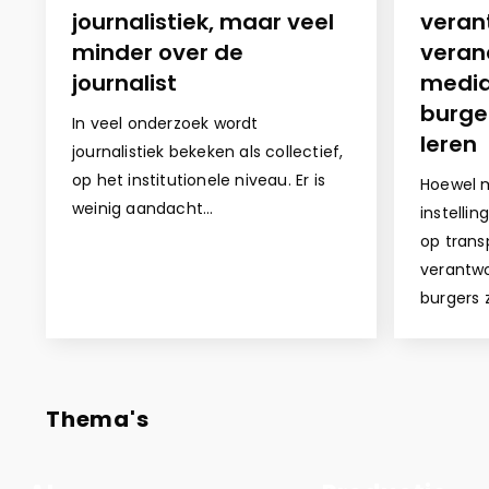
journalistiek, maar veel
veran
minder over de
veran
journalist
media
burge
In veel onderzoek wordt
leren
journalistiek bekeken als collectief,
op het institutionele niveau. Er is
Hoewel m
weinig aandacht…
instelli
op trans
verantwo
burgers 
Thema's