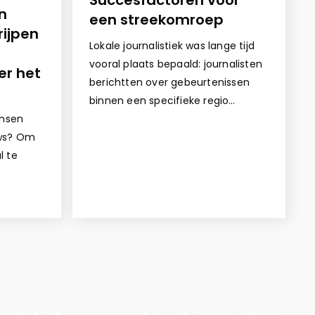
n
een streekomroep
rijpen
Lokale journalistiek was lange tijd
vooral plaats bepaald: journalisten
er het
berichtten over gebeurtenissen
binnen een specifieke regio…
nsen
uws? Om
l te