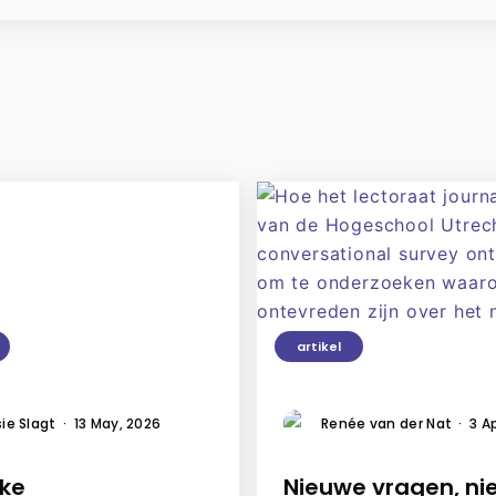
artikel
ie Slagt
·
13 May, 2026
Renée van der Nat
·
3 A
eke
Nieuwe vragen, n