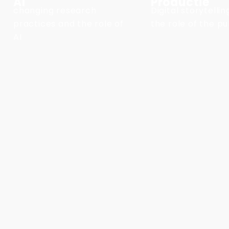
AI
Productie
changing research
Digital storytelli
practices and the role of
the role of the pu
AI