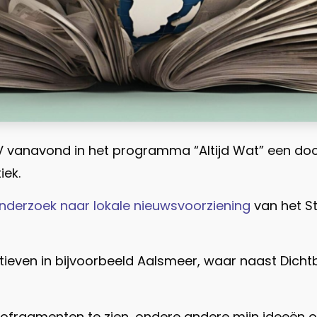
RV vanavond in het programma “Altijd Wat” een do
iek.
nderzoek naar lokale nieuwsvoorziening
van het S
ieven in bijvoorbeeld Aalsmeer, waar naast Dicht
deofragmenten te zien, ondere andere mijn ideeën ov