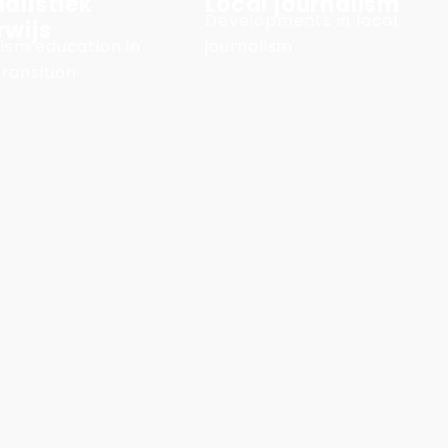
alistiek
Local journalism
Developments in local
rwijs
ism education in
journalism
transition