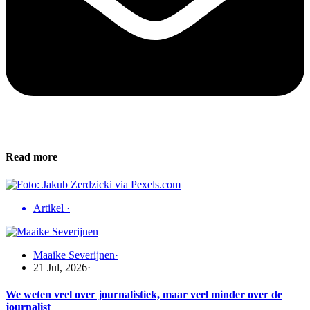
Read more
Artikel
·
Maaike Severijnen
·
21 Jul, 2026
·
We weten veel over journalistiek, maar veel minder over de
journalist