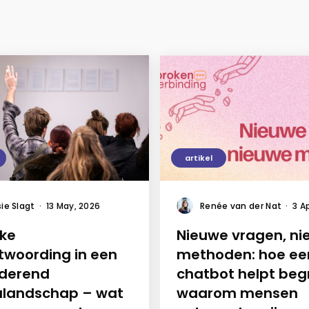
artikel
ie Slagt
·
13 May, 2026
Renée van der Nat
·
3 A
eke
Nieuwe vragen, n
twoording in een
methoden: hoe ee
derend
chatbot helpt beg
landschap – wat
waarom mensen