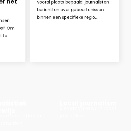
er het
vooral plaats bepaald: journalisten
berichtten over gebeurtenissen
binnen een specifieke regio…
nsen
uws? Om
l te
alistiek
Local journalism
Developments in local
rwijs
ism education in
journalism
transition