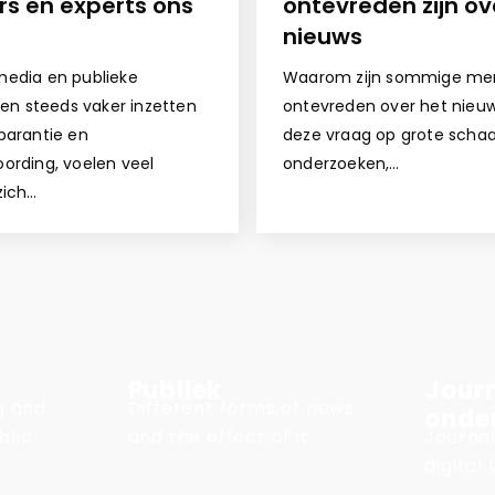
rs en experts ons
ontevreden zijn ov
nieuws
edia en publieke
Waarom zijn sommige me
ngen steeds vaker inzetten
ontevreden over het nie
parantie en
deze vraag op grote schaa
ording, voelen veel
onderzoeken,…
zich…
Publiek
Journ
ng and
Different forms of news
onde
blic
and the effect of it
Journal
digital 