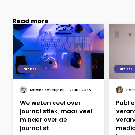
Read more
artikel
artikel
Maaike Severijnen
·
21 Jul, 2026
Bess
We weten veel over
Publi
journalistiek, maar veel
veran
minder over de
veran
journalist
media