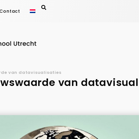
Contact
de van datavisualisaties
uwswaarde van datavisual