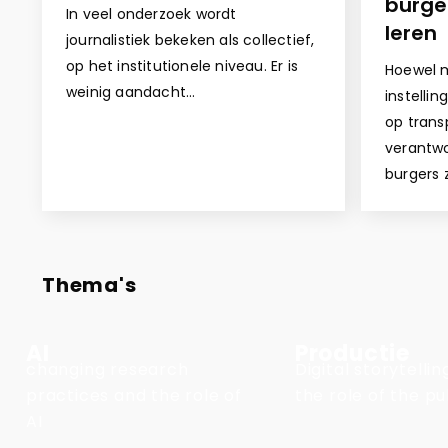
burge
In veel onderzoek wordt
leren
journalistiek bekeken als collectief,
op het institutionele niveau. Er is
Hoewel m
weinig aandacht…
instelli
op trans
verantwo
burgers 
Thema's
AI
Productie
changing research
Digital storytelli
practices and the role of
the role of the pu
AI